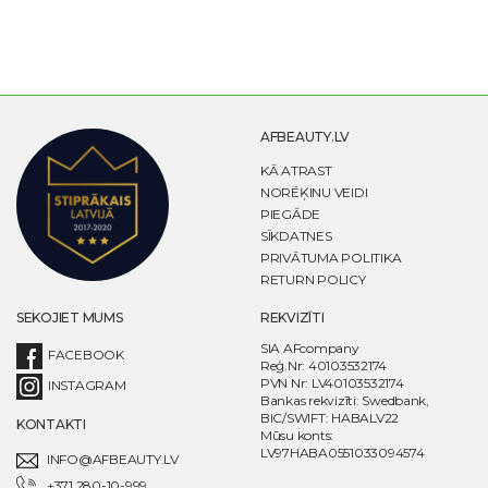
AFBEAUTY.LV
KĀ ATRAST
NORĒĶINU VEIDI
PIEGĀDE
SĪKDATNES
PRIVĀTUMA POLITIKA
RETURN POLICY
SEKOJIET MUMS
REKVIZĪTI
SIA AFcompany
FACEBOOK
Reģ.Nr: 40103532174
PVN Nr: LV40103532174
INSTAGRAM
Bankas rekvizīti: Swedbank,
BIC/SWIFT: HABALV22
KONTAKTI
Mūsu konts:
LV97HABA0551033094574
INFO@AFBEAUTY.LV
+371 280-10-999