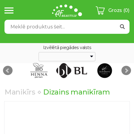
Grozs
(0)
Izvēlētā piegādes valsts
Manikīrs
⋄
Dizains manikīram