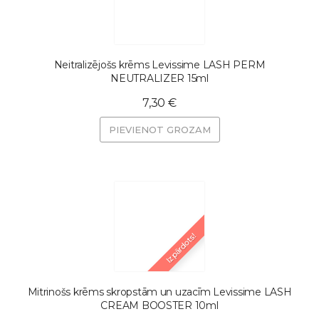
Neitralizējošs krēms Levissime LASH PERM
NEUTRALIZER 15ml
7,30 €
PIEVIENOT GROZAM
Izpārdots!
Mitrinošs krēms skropstām un uzacīm Levissime LASH
CREAM BOOSTER 10ml