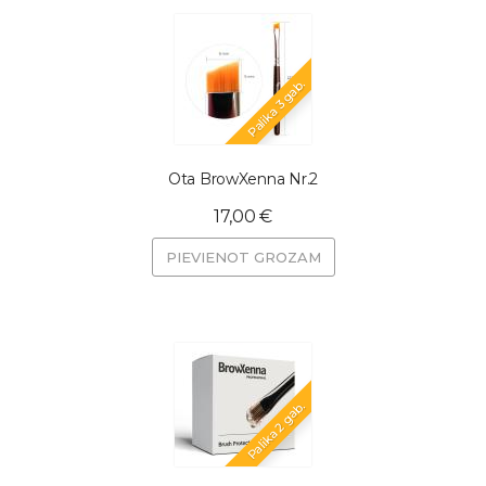
Palika 3 gab.
Ota BrowXenna Nr.2
17,00 €
PIEVIENOT GROZAM
Palika 2 gab.