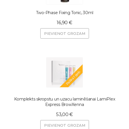
Two-Phase Fixing Tonic, 30ml
16,90 €
PIEVIENOT GROZAM
Palika 1 gab.
Komplekts skropstu un uzacu laminēšanai LamiPlex
Express BrowXenna
53,00 €
PIEVIENOT GROZAM