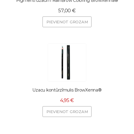
Pigmenti uzacīm RainBrow Coloring BrowXenna®
57,00 €
PIEVIENOT GROZAM
Uzacu kontūrzīmulis BrowXenna®
4,95 €
PIEVIENOT GROZAM