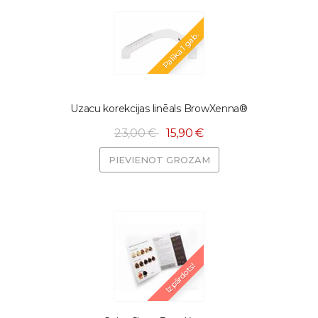
Palika 1 gab.
Uzacu korekcijas linēals BrowXenna®
23,00 €
15,90 €
PIEVIENOT GROZAM
Izpārdots!