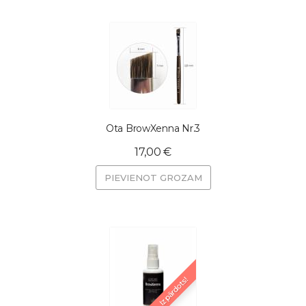
Ota BrowXenna Nr.3
17,00 €
PIEVIENOT GROZAM
Izpārdots!