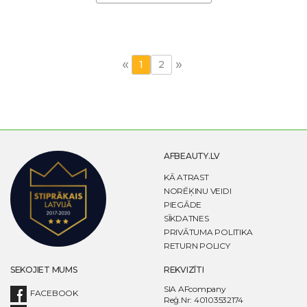
«
»
1
2
AFBEAUTY.LV
KĀ ATRAST
NORĒĶINU VEIDI
PIEGĀDE
SĪKDATNES
PRIVĀTUMA POLITIKA
RETURN POLICY
SEKOJIET MUMS
REKVIZĪTI
SIA AFcompany
FACEBOOK
Reģ.Nr: 40103532174