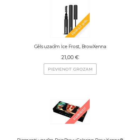
Palika 2 gab.
Gēls uzacīm Ice Frost, BrowXenna
21,00 €
PIEVIENOT GROZAM
Izpārdots!