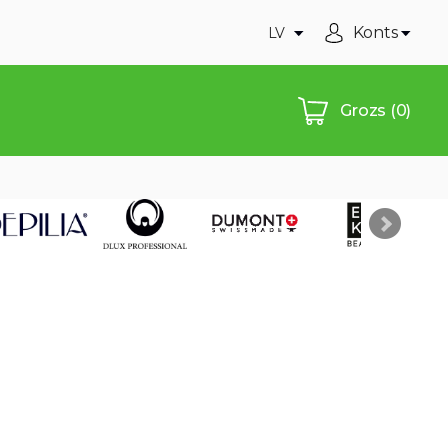
Konts
LV
Grozs
(0)