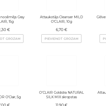
 noņēmējs Gray
Attaukotājs Cleanser MILD
Gēlve
AIR, 15g
O'CLAIR, 10g
2,30 €
6,70 €
NOT GROZAM
PIEVIENOT GROZAM
P
O'CLAIR Goldstra NATURAL
Attau
 O'Clair, 5g
SILK MIX skropstas
7,00 €
11,90 €