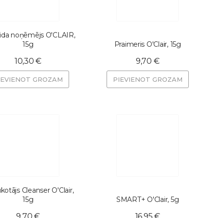
ida noņēmējs O'CLAIR,
15g
Praimeris O'Clair, 15g
10,30 €
9,70 €
IEVIENOT GROZAM
PIEVIENOT GROZAM
kotājs Cleanser O'Clair,
15g
SMART+ O'Clair, 5g
9,70 €
16,95 €