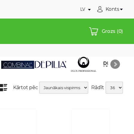
Konts
LV
Grozs
(0)
Kārtot pēc
Rādīt