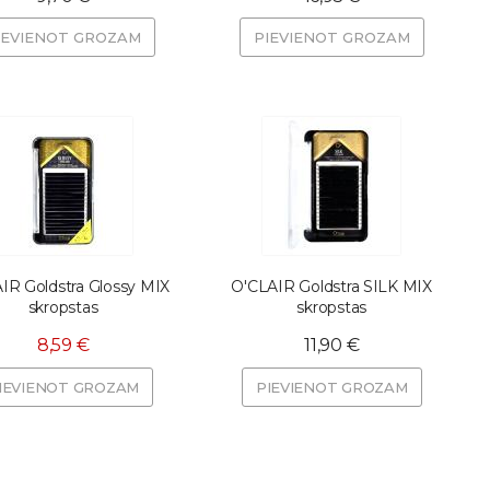
IEVIENOT GROZAM
PIEVIENOT GROZAM
IR Goldstra Glossy MIX
O'CLAIR Goldstra SILK MIX
skropstas
skropstas
8,59 €
11,90 €
IEVIENOT GROZAM
PIEVIENOT GROZAM