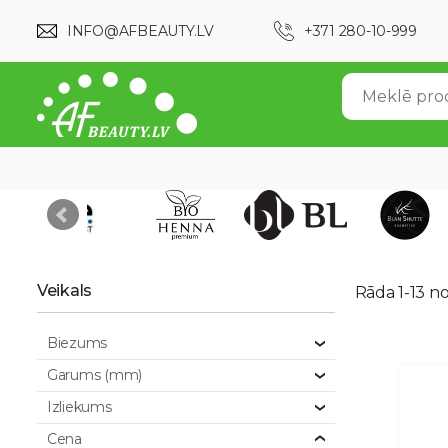
INFO@AFBEAUTY.LV
+371 280-10-999
Veikals
Rāda 1-13 n
Biezums
Garums (mm)
Izliekums
Cena