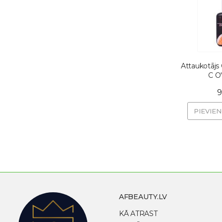
Attaukotājs
C O'
9
PIEVIE
AFBEAUTY.LV
KĀ ATRAST