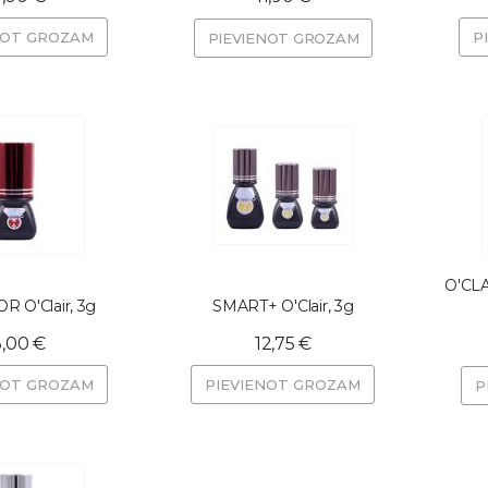
NOT GROZAM
P
PIEVIENOT GROZAM
O'CLA
 O'Clair, 3g
SMART+ O'Clair, 3g
3,00 €
12,75 €
NOT GROZAM
PIEVIENOT GROZAM
P