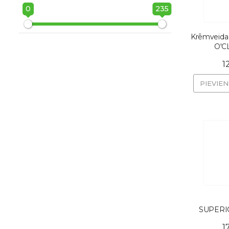
0
235
Krēmveida
O'CL
1
PIEVIE
SUPERIOR
1