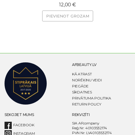
12,00 €
PIEVIENOT GROZAM
AFBEAUTY.LV
KĀ ATRAST
NORĒĶINU VEIDI
PIEGĀDE
SĪKDATNES
PRIVĀTUMA POLITIKA
RETURN POLICY
SEKOJIET MUMS
REKVIZĪTI
SIA AFcompany
FACEBOOK
Reģ.Nr: 40103532174
PVN Nr: LV40103532174
INSTAGRAM