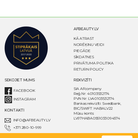
AFBEAUTY.LV
KĀ ATRAST
NORĒĶINU VEIDI
PIEGĀDE
SĪKDATNES
PRIVĀTUMA POLITIKA
RETURN POLICY
SEKOJIET MUMS
REKVIZĪTI
SIA AFcompany
FACEBOOK
Reģ.Nr: 40103532174
PVN Nr: LV40103532174
INSTAGRAM
Bankas rekvizīti: Swedbank,
BIC/SWIFT: HABALV22
KONTAKTI
Mūsu konts:
LV97HABA0551033094574
INFO@AFBEAUTY.LV
+371 280-10-999