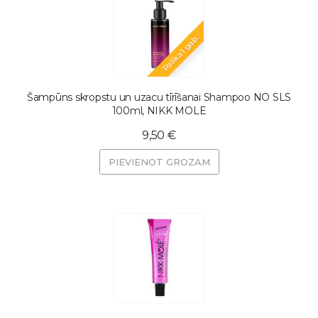
Palika 1 gab.
Šampūns skropstu un uzacu tīrīšanai Shampoo NO SLS
100ml, NIKK MOLE
9,50 €
PIEVIENOT GROZAM