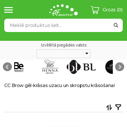
Grozs
(0)
Izvēlētā piegādes valsts
CC Brow gēl-krāsas uzacu un skropstu krāsošanai