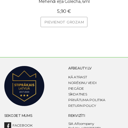
Mehendi eļļa Golecha, 6ml
5,90 €
PIEVIENOT GROZAM
AFBEAUTY.LV
KĀ ATRAST
NORĒĶINU VEIDI
PIEGĀDE
SĪKDATNES
PRIVĀTUMA POLITIKA
RETURN POLICY
SEKOJIET MUMS
REKVIZĪTI
SIA AFcompany
FACEBOOK