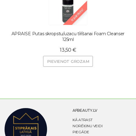
Izpārdots!
APRAISE Putas skropstu/uzacu tīrīšanai Foam Cleanser
125ml
13,50 €
PIEVIENOT GROZAM
AFBEAUTY.LV
KĀ ATRAST
NORĒĶINU VEIDI
PIEGĀDE