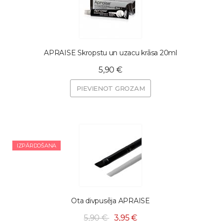
APRAISE Skropstu un uzacu krāsa 20ml
5,90 €
PIEVIENOT GROZAM
IZPĀRDOŠANA
Ota divpusēja APRAISE
5,90 €
3,95 €