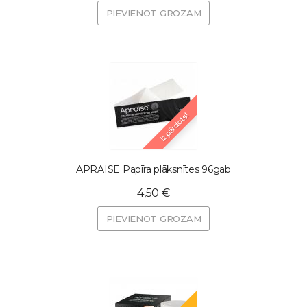
PIEVIENOT GROZAM
Izpārdots!
APRAISE Papīra plāksnītes 96gab
4,50 €
PIEVIENOT GROZAM