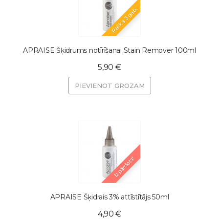
Palika 3 gab.
APRAISE Šķidrums notīrīšanai Stain Remover 100ml
5,90 €
PIEVIENOT GROZAM
Izpārdots!
APRAISE Šķidrais 3% attīstītājs 50ml
4,90 €