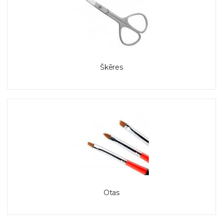
Škēres
Otas