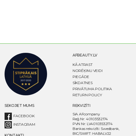
AFBEAUTY.LV
KĀ ATRAST
NORĒĶINU VEIDI
PIEGĀDE
SĪKDATNES
PRIVĀTUMA POLITIKA
RETURN POLICY
SEKOJIET MUMS
REKVIZĪTI
SIA AFcompany
FACEBOOK
Reģ.Nr: 40103532174
PVN Nr: LV40103532174
INSTAGRAM
Bankas rekvizīti: Swedbank,
BIC/SWIFT: HABALV22
KONTAKTI