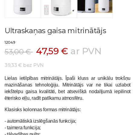
Ultraskaņas gaisa mitrinātājs
12049
47,59 €
ar PVN
53,00 €
39,33 € bez PVN
Lielas ietilpības mitrinātājs. Īpaši kluss ar unikālu trokšņu
mazināšanas tehnoloģiju. Mitrinātājs var ne tikai uzlabot
iekštelpu gaisa kvalitāti, bet atsevišķā nodalījumā iepilinot
ēterisko eļļu, radīt patīkamu atmosfēru.
Klasisks kolonnas formas mitrinātājs:
- automātiskā izslēgšanās funkcija;
- taimera funkcija;
- tālvadības pults;