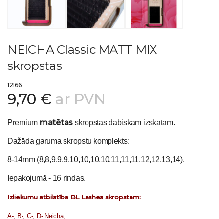
NEICHA Classic MATT MIX
skropstas
12166
9,70 €
ar PVN
matētas
Premium
skropstas dabiskam izskatam.
Dažāda garuma skropstu komplekts:
8-14mm (8,8,9,9,9,10,10,10,10,11,11,11,12,12,13,14).
Iepakojumā - 16 rindas.
Izliekumu atbilstība BL Lashes skropstam:
A-, B-, C-, D- Neicha;