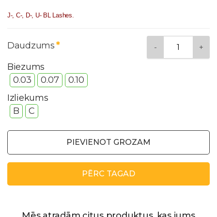
J-, C-, D-, U- BL Lashes.
Daudzums
Biezums
0.03
0.07
0.10
Izliekums
B
С
PIEVIENOT GROZAM
PĒRC TAGAD
Mēs atradām citus produktus, kas jums