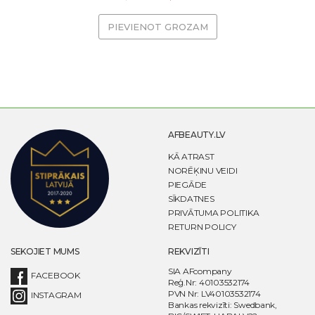
PIEVIENOT GROZAM
AFBEAUTY.LV
KĀ ATRAST
NORĒĶINU VEIDI
PIEGĀDE
SĪKDATNES
PRIVĀTUMA POLITIKA
RETURN POLICY
SEKOJIET MUMS
REKVIZĪTI
SIA AFcompany
FACEBOOK
Reģ.Nr: 40103532174
PVN Nr: LV40103532174
INSTAGRAM
Bankas rekvizīti: Swedbank,