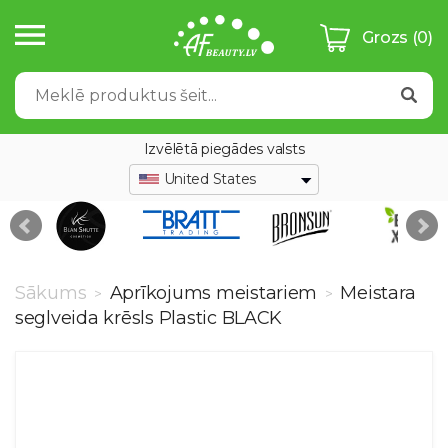
Grozs
(0)
Izvēlētā piegādes valsts
United States
Sākums
Aprīkojums meistariem
Meistara
>
>
seglveida krēsls Plastic BLACK