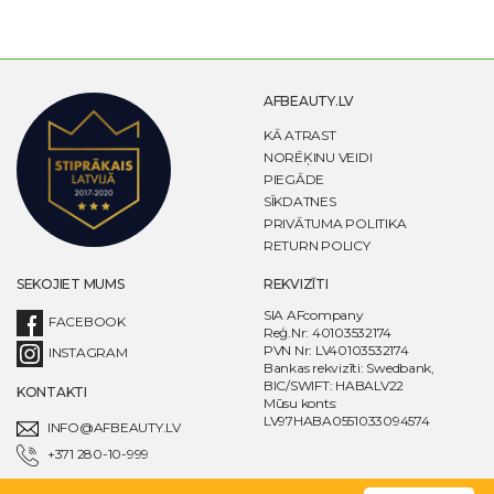
AFBEAUTY.LV
KĀ ATRAST
NORĒĶINU VEIDI
PIEGĀDE
SĪKDATNES
PRIVĀTUMA POLITIKA
RETURN POLICY
SEKOJIET MUMS
REKVIZĪTI
SIA AFcompany
FACEBOOK
Reģ.Nr: 40103532174
PVN Nr: LV40103532174
INSTAGRAM
Bankas rekvizīti: Swedbank,
BIC/SWIFT: HABALV22
KONTAKTI
Mūsu konts:
LV97HABA0551033094574
INFO@AFBEAUTY.LV
+371 280-10-999