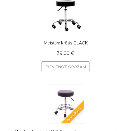
Meistara krēsls BLACK
39,00 €
PIEVIENOT GROZAM
Palika 2 gab.