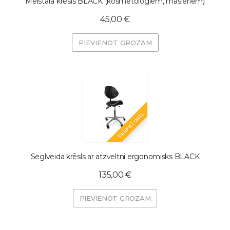
Meistara krēsls BLACK (kosmetologiem, masieriem)
45,00 €
PIEVIENOT GROZAM
Palika 1 gab.
Seglveida krēsls ar atzveltni ergonomisks BLACK
135,00 €
PIEVIENOT GROZAM