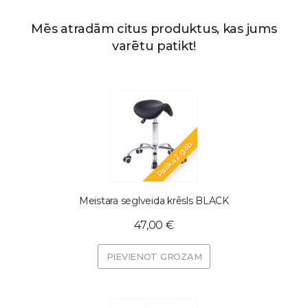
Mēs atradām citus produktus, kas jums
varētu patikt!
Palika 2 gab.
Meistara seglveida krēsls BLACK
47,00 €
PIEVIENOT GROZAM