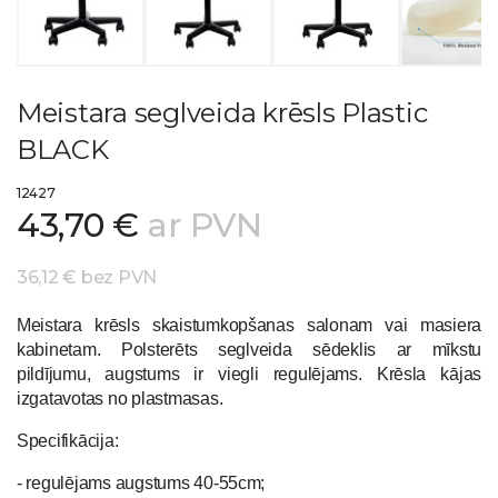
Meistara seglveida krēsls Plastic
BLACK
12427
43,70 €
ar PVN
36,12 € bez PVN
Meistara krēsls skaistumkopšanas salonam vai masiera
kabinetam. Polsterēts seglveida sēdeklis ar mīkstu
pildījumu, augstums ir viegli regulējams. Krēsla kājas
izgatavotas no plastmasas.
Specifikācija:
- regulējams augstums 40-55cm;