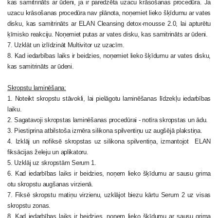
kas samitrināts ar ūdeni, ja ir paredzēta uzacu krāsošanas procedūra. Ja
uzacu krāsošanas procedūra nav plānota, noņemiet lieko šķīdumu ar vates
disku, kas samitrināts ar ELAN Cleansing detox-mousse 2.0, lai apturētu
ķīmisko reakciju. Noņemiet putas ar vates disku, kas samitrināts ar ūdeni.
7. Uzklāt un izlīdzināt Multivitor uz uzacīm.
8. Kad iedarbības laiks ir beidzies, noņemiet lieko šķīdumu ar vates disku,
kas samitrināts ar ūdeni.
Skropstu laminēšana:
1. Noteikt skropstu stāvokli, lai pielāgotu laminēšanas līdzekļu iedarbības
laiku.
2. Sagatavoji skropstas laminēšanas procedūrai - notīra skropstas un ādu.
3. Piestiprina atbilstoša izmēra silikona spilventiņu uz augšējā plakstiņa.
4. Izklāj un nofiksē skropstas uz silikona spilventiņa, izmantojot ELAN
fiksācijas želeju un aplikatoru.
5. Uzklāj uz skropstām Serum 1.
6. Kad iedarbības laiks ir beidzies, noņem lieko šķīdumu ar sausu grima
otu skropstu augšanas virzienā.
7. Fiksē skropstu matiņu virzienu, uzklājot biezu kārtu Serum 2 uz visas
skropstu zonas.
8. Kad iedarbības laiks ir beidzies, noņem lieko šķīdumu ar sausu grima