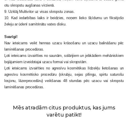
otu skropstu augšanas virzienā.
9. Uzklāj Multivitor uz visas skropstu zonas.
10. Kad iedarbības laiks ir beidzies, noņem lieko šķīdumu un fiksējošo
želeju ar ūdenī samitrinātu vates disku.
Svarīgi!
Nav ieteicams veikt hennas uzacu krāsošanu un uzacu balināšanu pēc
laminēšanas procedūras.
Ļoti ieteicams izvairīties no saunām, solārijiem un jebkādiem mehāniskiem
bojājumiem izveidotajai uzacu formai vai skropstām.
Ļoti ieteicams izvairīties no agresīvu kosmētikas līdzekļu lietošanas un
agresīvu kosmētisko procedūru (skrubju, sejas pīlingu, spirtu saturošu
losjonu, lāzerprocedūru) veikšanas 48 stundas pēc uzacu vai skropstu
laminēšanas procedūras.
Mēs atradām citus produktus, kas jums
varētu patikt!