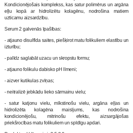
Kondicionējošais komplekss, kas satur polimērus un argāna
eļļu kopā ar hidrolizētu kolagēnu, nodrošina matiem
uzticamu aizsardzību.
Serum 2 galvenās īpašības:
- atjauno disulfīda saites, piešķirot matu folikuliem elastību un
izturību;
- palīdz saglabāt uzacu un skropstu formu;
- atjauno folikulu dabisko pH līmeni;
- aizver kutikulas zvīņas;
- neitralizē jebkādu lieko sārmainu vielu;
- satur katjonu vielu, mīkstinošu vielu, argāna eļļas un
hidrolizēta kolagēna maisījums, kas nodrošina
kondicionējošu, mitrinošu efektu, aizsargājošas
priekšrocības matu folikuliem un spīdīgu apdari.