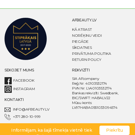
AFBEAUTY.LV
KĀ ATRAST
NORĒĶINU VEIDI
PIEGĀDE
SĪKDATNES
PRIVĀTUMA POLITIKA
RETURN POLICY
SEKOJIET MUMS
REKVIZĪTI
SIA AFcompany
FACEBOOK
Reģ.Nr: 40103532174
PVN Nr: LV40103532174
INSTAGRAM
Bankas rekvizīti: Swedbank,
BIC/SWIFT: HABALV22
KONTAKTI
Mūsu konts:
LV97HABA0551033094574
INFO@AFBEAUTY.LV
+371 280-10-999
Informējam, ka šajā tīmekļa vietnē tiek
Piekrītu
© AFcompany 2020. All rights reserved. Powered by AFcompany