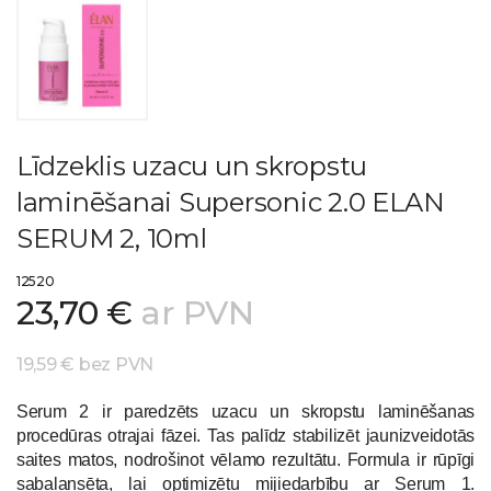
Līdzeklis uzacu un skropstu
laminēšanai Supersonic 2.0 ELAN
SERUM 2, 10ml
12520
23,70 €
ar PVN
19,59 € bez PVN
Serum 2 ir paredzēts uzacu un skropstu laminēšanas
procedūras otrajai fāzei. Tas palīdz stabilizēt jaunizveidotās
saites matos, nodrošinot vēlamo rezultātu. Formula ir rūpīgi
sabalansēta, lai optimizētu mijiedarbību ar Serum 1.