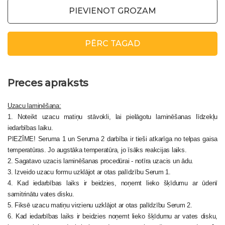
PIEVIENOT GROZAM
PĒRC TAGAD
Preces apraksts
Uzacu laminēšana:
1. Noteikt uzacu matiņu stāvokli, lai pielāgotu laminēšanas līdzekļu
iedarbības laiku.
PIEZĪME! Seruma 1 un Seruma 2 darbība ir tieši atkarīga no telpas gaisa
temperatūras. Jo augstāka temperatūra, jo īsāks reakcijas laiks.
2. Sagatavo uzacis laminēšanas procedūrai - notīra uzacis un ādu.
3. Izveido uzacu formu uzklājot ar otas palīdzību Serum 1.
4. Kad iedarbības laiks ir beidzies, noņemt lieko šķīdumu ar ūdenī
samitrinātu vates disku.
5. Fiksē uzacu matiņu virzienu uzklājot ar otas palīdzību Serum 2.
6. Kad iedarbības laiks ir beidzies noņemt lieko šķīdumu ar vates disku,