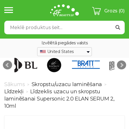
Grozs
(0)
Izvēlētā piegādes valsts
United States
Sākums
Skropstu/uzacu laminēšana
>
>
Līdzekļi
Līdzeklis uzacu un skropstu
>
laminēšanai Supersonic 2.0 ELAN SERUM 2,
10ml