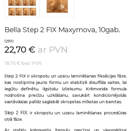
Bella Step 2 FIX Maxymova, 10gab.
12910
22,70 €
ar PVN
18,76 € bez PVN
Step 2 FIX ir skropstu un uzacu laminēšanas fiksācijas fāze,
kas nostiprina jauno formu un stabilizē disulfīda saites, lai
iegūtu definētu, ilgstošu izliekumu. Krēmveida formula
nodrošina precīzu uzklāšanu, savukārt kondicionējošās
sastāvdaļas palīdz saglabāt skropstas mīkstas un barotas.
Step 2 FIX
ir skropstu un uzacu laminēšanas procedūras
otrā fāze.
Ar stabilu krēmveida formulu precīzai un vienmērīgai