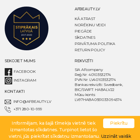
AFBEAUTY.LV
KĀ ATRAST
NORĒĶINU VEIDI
PIEGĀDE
SĪKDATNES
PRIVĀTUMA POLITIKA
RETURN POLICY
SEKOJIET MUMS
REKVIZĪTI
SIA AFcompany
FACEBOOK
Reģ.Nr: 40103532174
PVN Nr: LV40103532174
INSTAGRAM
Bankas rekvizīti: Swedbank,
BIC/SWIFT: HABALV22
KONTAKTI
Mūsu konts:
LV97HABA0551033094574
INFO@AFBEAUTY.LV
+371 280-10-999
Informējam, ka šajā tīmekļa vietnē tiek
Piekrītu
© AFcompany 2020. All rights reserved. Powered by AFcompany
izmantotas sīkdatnes. Turpinot lietot šo
vietni, jūs piekrītat sīkdatņu izmantošanu.
Uzzināt vairāk