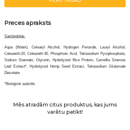
PĒRC TAGAD
Preces apraksts
Sastāvdaļas:
Aqua (Water), Cetearyl Alcohol, Hydrogen Peroxide, Lauryl Alcohol,
Ceteareth-20, Ceteareth-30, Phosphoric Acid, Tetrasodium Pyrophosphate,
Sodium Stannate, Glycerin, Hydrolyzed Rice Protein, Camellia Sinensis
Leaf Extract*, Hydrolyzed Hemp Seed Extract, Tetrasodium Glutamate
Diacetate.
*Bioloģiski audzēts
Mēs atradām citus produktus, kas jums
varētu patikt!