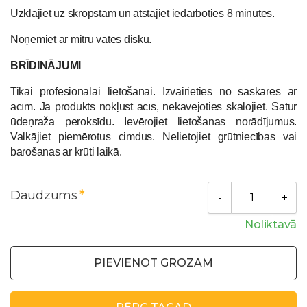
Uzklājiet uz skropstām un atstājiet iedarboties 8 minūtes.
Noņemiet ar mitru vates disku.
BRĪDINĀJUMI
Tikai profesionālai lietošanai. Izvairieties no saskares ar
acīm. Ja produkts nokļūst acīs, nekavējoties skalojiet. Satur
ūdeņraža peroksīdu. Ievērojiet lietošanas norādījumus.
Valkājiet piemērotus cimdus. Nelietojiet grūtniecības vai
barošanas ar krūti laikā.
Daudzums
Noliktavā
PIEVIENOT GROZAM