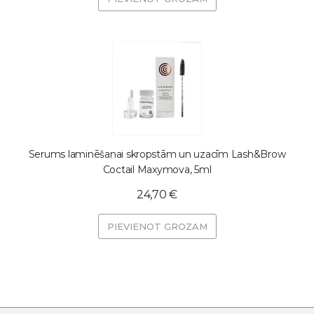
Serums laminēšanai skropstām un uzacīm Lash&Brow
Coctail Maxymova, 5ml
24,70 €
PIEVIENOT GROZAM