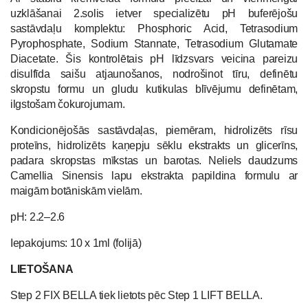
uzklāšanai 2.solis ietver specializētu pH buferējošu
sastāvdaļu komplektu: Phosphoric Acid, Tetrasodium
Pyrophosphate, Sodium Stannate, Tetrasodium Glutamate
Diacetate. Šis kontrolētais pH līdzsvars veicina pareizu
disulfīda saišu atjaunošanos, nodrošinot tīru, definētu
skropstu formu un gludu kutikulas blīvējumu definētam,
ilgstošam čokurojumam.
Kondicionējošās sastāvdaļas, piemēram, hidrolizēts rīsu
proteīns, hidrolizēts kaņepju sēklu ekstrakts un glicerīns,
padara skropstas mīkstas un barotas. Neliels daudzums
Camellia Sinensis lapu ekstrakta papildina formulu ar
maigām botāniskām vielām.
pH: 2.2–2.6
Iepakojums: 10 x 1ml (folijā)
LIETOŠANA
Step 2 FIX BELLA tiek lietots pēc Step 1 LIFT BELLA.