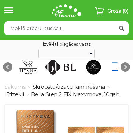
Grozs
(0)
Izvēlētā piegādes valsts
Sākums
Skropstu/uzacu laminēšana
>
>
Līdzekļi
Bella Step 2 FIX Maxymova, 10gab.
>