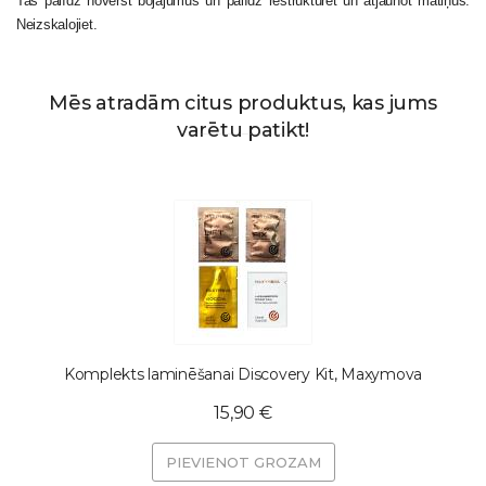
Tas palīdz novērst bojājumus un palīdz restrukturēt un atjaunot matiņus.
Neizskalojiet.
Mēs atradām citus produktus, kas jums
varētu patikt!
Komplekts laminēšanai Discovery Kit, Maxymova
15,90 €
PIEVIENOT GROZAM