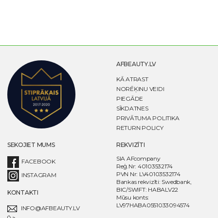
AFBEAUTY.LV
KĀ ATRAST
NORĒĶINU VEIDI
PIEGĀDE
SĪKDATNES
PRIVĀTUMA POLITIKA
RETURN POLICY
SEKOJIET MUMS
REKVIZĪTI
SIA AFcompany
FACEBOOK
Reģ.Nr: 40103532174
PVN Nr: LV40103532174
INSTAGRAM
Bankas rekvizīti: Swedbank,
BIC/SWIFT: HABALV22
KONTAKTI
Mūsu konts:
LV97HABA0551033094574
INFO@AFBEAUTY.LV