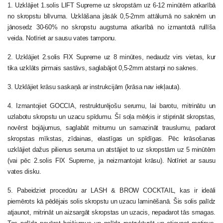
1. Uzklājiet 1.solis LIFT Supreme uz skropstām uz 6-12 minūtēm atkarībā
no skropstu blīvuma. Uzklāšana jāsāk 0,5-2mm attālumā no saknēm un
jānosedz 30-60% no skropstu augstuma atkarībā no izmantotā rullīša
veida. Notīriet ar sausu vates tamponu.
2. Uzklājiet 2.solis FIX Supreme uz 8 minūtes, nedaudz virs vietas, kur
tika uzklāts pirmais sastāvs, saglabājot 0,5-2mm atstarpi no saknes.
3. Uzklājiet krāsu saskaņā ar instrukcijām (krāsa nav iekļauta).
4. Izmantojiet GOCCIA, restrukturējošu serumu, lai barotu, mitrinātu un
uzlabotu skropstu un uzacu spīdumu. Šī soļa mērķis ir stiprināt skropstas,
novērst bojājumus, saglabāt mitrumu un samazināt trauslumu, padarot
skropstas mīkstas, zīdainas, elastīgas un spīdīgas. Pēc krāsošanas
uzklājiet dažus pilienus seruma un atstājiet to uz skropstām uz 5 minūtēm
(vai pēc 2.solis FIX Supreme, ja neizmantojat krāsu). Notīriet ar sausu
vates disku.
5. Pabeidziet procedūru ar LASH & BROW COCKTAIL, kas ir ideāli
piemērots kā pēdējais solis skropstu un uzacu laminēšanā. Šis solis palīdz
atjaunot, mitrināt un aizsargāt skropstas un uzacis, nepadarot tās smagas.