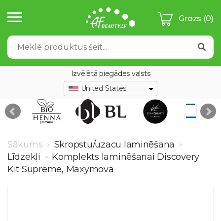
Grozs
(0)
Izvēlētā piegādes valsts
United States
Sākums
Skropstu/uzacu laminēšana
>
>
Līdzekļi
Komplekts laminēšanai Discovery
>
Kit Supreme, Maxymova