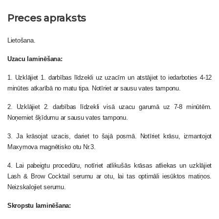
Preces apraksts
Lietošana.
Uzacu laminēšana:
1. Uzklājiet 1. darbības līdzekli uz uzacīm un atstājiet to iedarboties 4-12
minūtes atkarībā no matu tipa. Notīriet ar sausu vates tamponu.
2. Uzklājiet 2. darbības līdzekli visā uzacu garumā uz 7-8 minūtēm.
Noņemiet šķīdumu ar sausu vates tamponu.
3. Ja krāsojat uzacis, dariet to šajā posmā. Notīriet krāsu, izmantojot
Maxymova magnētisko otu Nr.3.
4. Lai pabeigtu procedūru, notīriet atlikušās krāsas atliekas un uzklājiet
Lash & Brow Cocktail serumu ar otu, lai tas optimāli iesūktos matiņos.
Neizskalojiet serumu.
Skropstu laminēšana: