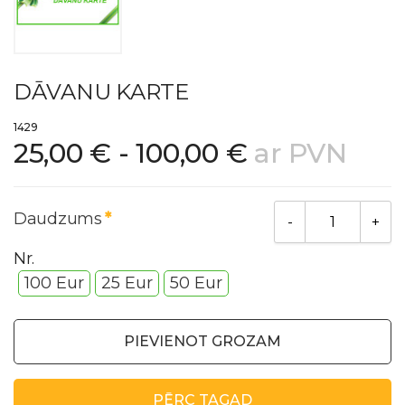
DĀVANU KARTE
1429
25,00 € - 100,00 €
ar PVN
Daudzums
Nr.
100 Eur
25 Eur
50 Eur
PIEVIENOT GROZAM
PĒRC TAGAD