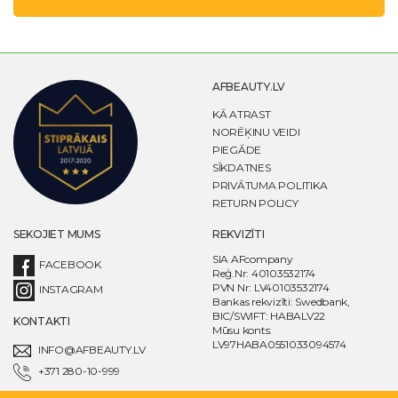
AFBEAUTY.LV
KĀ ATRAST
NORĒĶINU VEIDI
PIEGĀDE
SĪKDATNES
PRIVĀTUMA POLITIKA
RETURN POLICY
SEKOJIET MUMS
REKVIZĪTI
SIA AFcompany
FACEBOOK
Reģ.Nr: 40103532174
PVN Nr: LV40103532174
INSTAGRAM
Bankas rekvizīti: Swedbank,
BIC/SWIFT: HABALV22
KONTAKTI
Mūsu konts:
LV97HABA0551033094574
INFO@AFBEAUTY.LV
+371 280-10-999