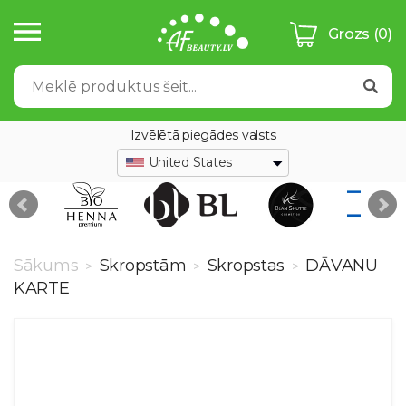
Grozs
(0)
Izvēlētā piegādes valsts
United States
Sākums
Skropstām
Skropstas
DĀVANU
>
>
>
KARTE