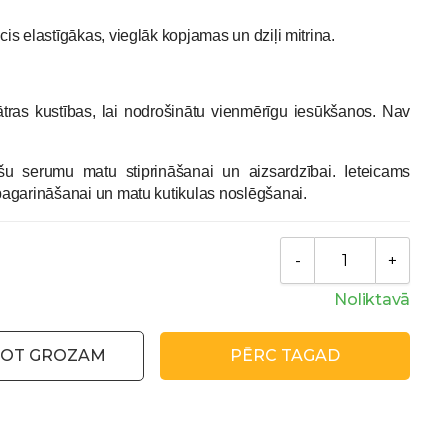
s elastīgākas, vieglāk kopjamas un dziļi mitrina.
 ātras kustības, lai nodrošinātu vienmērīgu iesūkšanos. Nav
ošu serumu matu stiprināšanai un aizsardzībai. Ieteicams
agarināšanai un matu kutikulas noslēgšanai.
Noliktavā
NOT GROZAM
PĒRC TAGAD