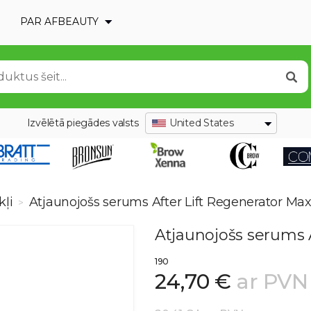
PAR AFBEAUTY
Izvēlētā piegādes valsts
United States
kļi
Atjaunojošs serums After Lift Regenerator Ma
>
Atjaunojošs serums 
190
24,70 €
ar PVN