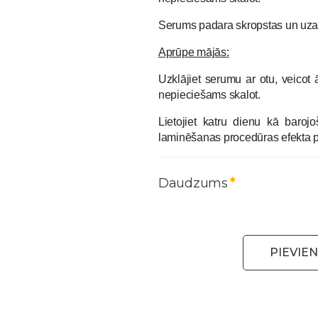
Serums padara skropstas un uzaci
Aprūpe mājās:
Uzklājiet serumu ar otu, veicot
nepieciešams skalot.
Lietojiet katru dienu kā baroj
laminēšanas procedūras efekta p
Daudzums
PIEVIE