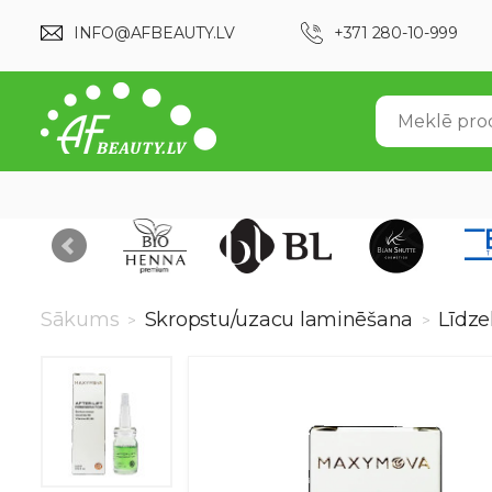
INFO@AFBEAUTY.LV
+371 280-10-999
Sākums
Skropstu/uzacu laminēšana
Līdze
>
>