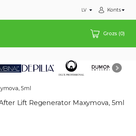
Konts
LV
Grozs
(0)
xymova, 5ml
After Lift Regenerator Maxymova, 5ml