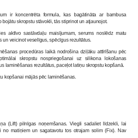
m ir koncentrēta formula, kas bagātināta ar bambusa
bojātu skropstu stāvokli, tās stiprinot un atjaunojot.
oties aktīvo sastāvdaļu maisījumam, serums noslēdz matu
as un veicinot veselīgus, spēcīgus rezultātus.
nēšanas procedūras laikā nodrošina dziļāku attīrīšanu pēc
ptimālai skropstu nospriegošanai uz silikona lokošanas
s laminēšanas rezultātus, paceļot latiņu skropstu kopšanā.
acu kopšanai mājās pēc laminēšanas.
a (Lift) pilnīgas noņemšanas. Viegli sadaliet līdzekli, lai
li no matiņiem un sagatavotu tos otrajam solim (Fix). Nav