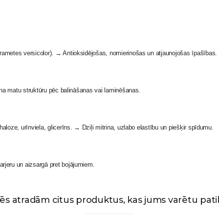
rametes versicolor). → Antioksidējošas, nomierinošas un atjaunojošas īpašības.
rina matu struktūru pēc balināšanas vai laminēšanas.
loze, urīnviela, glicerīns. → Dziļi mitrina, uzlabo elastību un piešķir spīdumu.
rjeru un aizsargā pret bojājumiem.
ēs atradām citus produktus, kas jums varētu patik