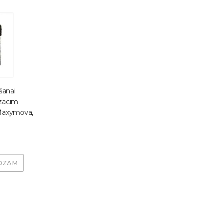
šanai
zacīm
Maxymova,
OZAM