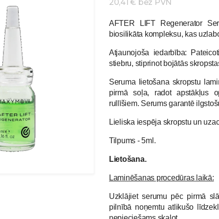
20,41 € bez PVN
AFTER LIFT Regenerator Seru
biosilikāta kompleksu, kas uzlabo 
Atjaunojoša iedarbība: Pateic
stiebru, stiprinot bojātās skropst
Seruma lietošana skropstu lami
pirmā soļa, radot apstākļus o
rullīšiem.
Serums garantē ilgstošu
Lieliska iespēja skropstu un uz
Tilpums - 5ml.
Lietošana.
Laminēšanas procedūras laikā:
Uzklājiet serumu pēc pirmā slāņ
pilnībā noņemtu atlikušo līdzek
nepieciešams skalot.