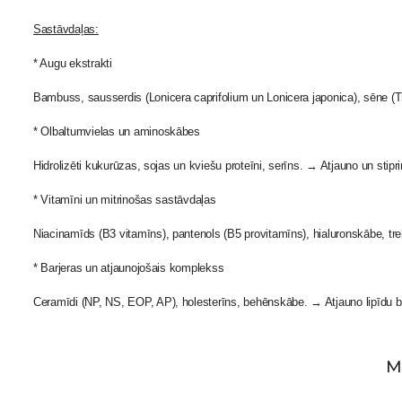
Sastāvdaļas:
* Augu ekstrakti
Bambuss, sausserdis (Lonicera caprifolium un Lonicera japonica), sēne (T
* Olbaltumvielas un aminoskābes
Hidrolizēti kukurūzas, sojas un kviešu proteīni, serīns. → Atjauno un stip
* Vitamīni un mitrinošas sastāvdaļas
Niacinamīds (B3 vitamīns), pantenols (B5 provitamīns), hialuronskābe, treha
* Barjeras un atjaunojošais komplekss
Ceramīdi (NP, NS, EOP, AP), holesterīns, behēnskābe. → Atjauno lipīdu ba
M