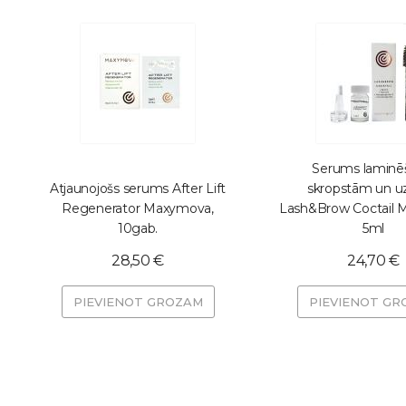
Serums laminē
Atjaunojošs serums After Lift
skropstām un u
Regenerator Maxymova,
Lash&Brow Coctail 
10gab.
5ml
28,50 €
24,70 €
PIEVIENOT GROZAM
PIEVIENOT GR