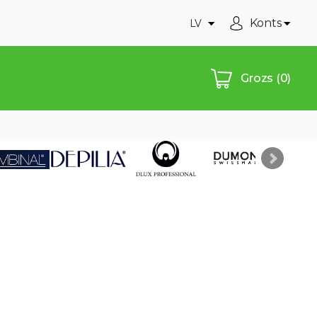
Konts
LV
Grozs
(0)