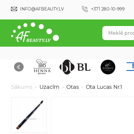
INFO@AFBEAUTY.LV
+371 280-10-999
Sākums
Uzacīm
Otas
Ota Lucas Nr.1
>
>
>