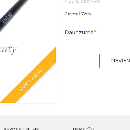
4,38 € bez PVN
Garums 155mm.
Daudzums
PIEVIE
Palika 2 gab.
SEKOJIET MUMS
REKVIZĪTI