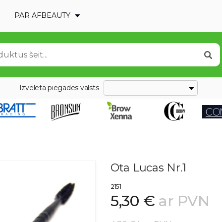
PAR AFBEAUTY
Izvēlētā piegādes valsts
Ota Lucas Nr.1
2151
5,30 €
ar PVN