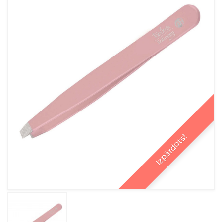
Izpārdots!