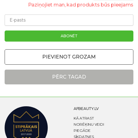
Paziņojiet man, kad produkts būs pieejams
PIEVIENOT GROZAM
PĒRC TAGAD
AFBEAUTY.LV
KĀ ATRAST
NORĒĶINU VEIDI
PIEGĀDE
SĪKDATNES