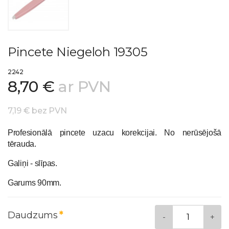
Pincete Niegeloh 19305
2242
8,70 €
ar PVN
7,19 € bez PVN
Profesionālā pincete uzacu korekcijai. No nerūsējošā
tērauda.
Galiņi - slīpas.
Garums 90mm.
Daudzums