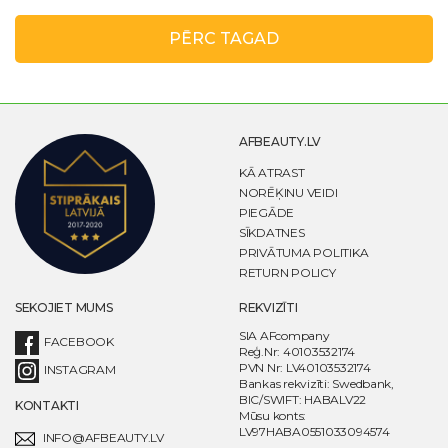
PĒRC TAGAD
AFBEAUTY.LV
KĀ ATRAST
NORĒĶINU VEIDI
PIEGĀDE
SĪKDATNES
PRIVĀTUMA POLITIKA
RETURN POLICY
SEKOJIET MUMS
REKVIZĪTI
SIA AFcompany
FACEBOOK
Reģ.Nr: 40103532174
PVN Nr: LV40103532174
INSTAGRAM
Bankas rekvizīti: Swedbank,
BIC/SWIFT: HABALV22
KONTAKTI
Mūsu konts:
LV97HABA0551033094574
INFO@AFBEAUTY.LV