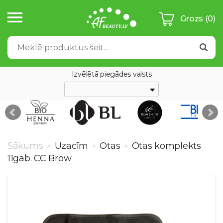
Grozs
(0)
Izvēlētā piegādes valsts
Sākums
Uzacīm
Otas
Otas komplekts
>
>
>
11gab. CC Brow