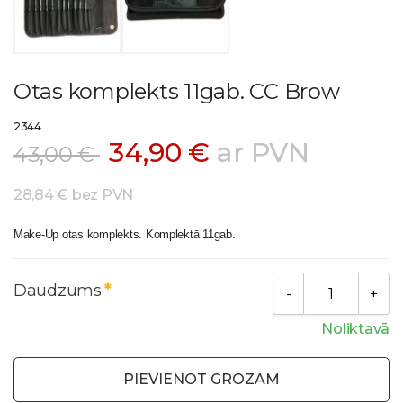
Otas komplekts 11gab. CC Brow
2344
34,90 €
ar PVN
43,00 €
28,84 € bez PVN
Make-Up otas komplekts. Komplektā 11gab.
Daudzums
Noliktavā
PIEVIENOT GROZAM