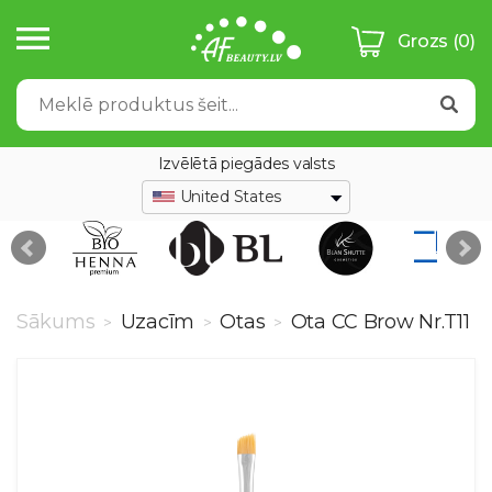
Grozs
(0)
Izvēlētā piegādes valsts
United States
Sākums
Uzacīm
Otas
Ota CC Brow Nr.T11
>
>
>