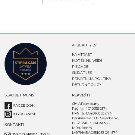
AFBEAUTY.LV
KĀ ATRAST
NORĒĶINU VEIDI
PIEGĀDE
SĪKDATNES
PRIVĀTUMA POLITIKA
RETURN POLICY
SEKOJIET MUMS
REKVIZĪTI
SIA AFcompany
FACEBOOK
Reģ.Nr: 40103532174
PVN Nr: LV40103532174
INSTAGRAM
Bankas rekvizīti: Swedbank,
BIC/SWIFT: HABALV22
KONTAKTI
Mūsu konts:
LV97HABA0551033094574
INFO@AFBEAUTY.LV