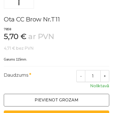
Ota CC Brow Nr.T11
7858
5,70 €
ar PVN
4,71 € bez PVN
Garums 115mm.
Daudzums
Noliktavā
PIEVIENOT GROZAM