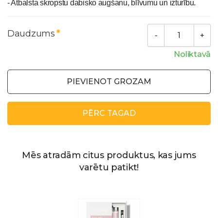
- Atbalsta skropstu dabisko augšanu, blīvumu un izturību.
Daudzums
Noliktavā
PIEVIENOT GROZAM
PĒRC TAGAD
Mēs atradām citus produktus, kas jums
varētu patikt!