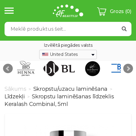
Grozs
(0)
Izvēlētā piegādes valsts
United States
Sākums
Skropstu/uzacu laminēšana
>
>
Līdzekļi
Skropstu laminēšanas līdzeklis
>
Keralash Combinal, 5ml