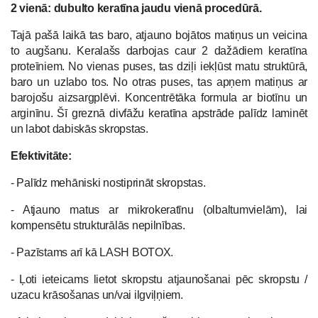
2 vienā: dubulto keratīna jaudu vienā procedūrā.
Tajā pašā laikā tas baro, atjauno bojātos matiņus un veicina
to augšanu. Keralašs darbojas caur 2 dažādiem keratīna
proteīniem. No vienas puses, tas dziļi iekļūst matu struktūrā,
baro un uzlabo tos. No otras puses, tas apņem matiņus ar
barojošu aizsargplēvi. Koncentrētāka formula ar biotīnu un
arginīnu. Šī greznā divfāžu keratīna apstrāde palīdz laminēt
un labot dabiskās skropstas.
Efektivitāte:
- Palīdz mehāniski nostiprināt skropstas.
- Atjauno matus ar mikrokeratīnu (olbaltumvielām), lai
kompensētu strukturālās nepilnības.
- Pazīstams arī kā LASH BOTOX.
- Ļoti ieteicams lietot skropstu atjaunošanai pēc skropstu /
uzacu krāsošanas un/vai ilgviļņiem.