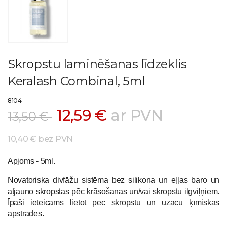
Skropstu laminēšanas līdzeklis
Keralash Combinal, 5ml
8104
12,59 €
ar PVN
13,50 €
10,40 € bez PVN
Apjoms - 5ml.
Novatoriska divfāžu sistēma bez silikona un eļļas baro un
atjauno skropstas pēc krāsošanas un/vai skropstu ilgviļņiem.
Īpaši ieteicams lietot pēc skropstu un uzacu ķīmiskas
apstrādes.