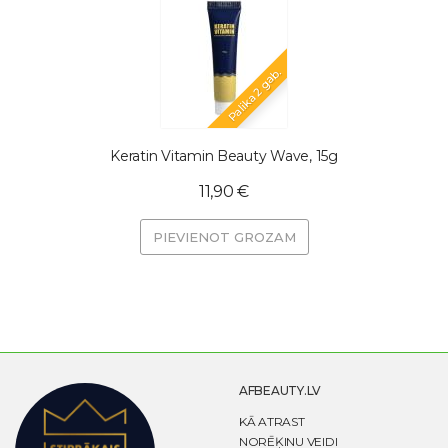
Palika 2 gab.
Keratin Vitamin Beauty Wave, 15g
11,90 €
PIEVIENOT GROZAM
AFBEAUTY.LV
KĀ ATRAST
NORĒĶINU VEIDI