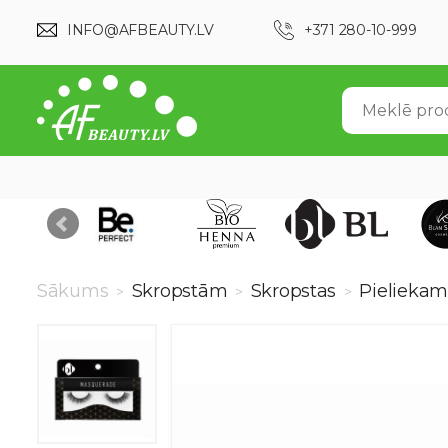
INFO@AFBEAUTY.LV
+371 280-10-999
Sākums
Skropstām
Skropstas
Pielieka
>
>
>