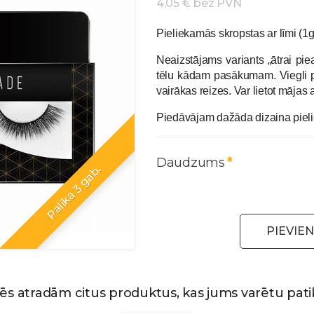
4,05 € bez PVN
Pieliekamās skropstas ar līmi (1
Neaizstājams variants „ātrai pie
tēlu kādam pasākumam. Viegli p
vairākas reizes. Var lietot mājas 
Piedāvājam dažāda dizaina piel
Daudzums
Palika 3 gab.
PIEVIE
ēs atradām citus produktus, kas jums varētu patik