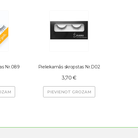
3 gab.
as Nr.089
Pieliekamās skropstas Nr.D02
3,70 €
OZAM
PIEVIENOT GROZAM