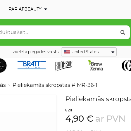
PAR AFBEAUTY
Izvēlētā piegādes valsts
United States
mās
Pieliekamās skropstas # MR-36-1
>
Pieliekamās skropst
8211
4,90 €
ar PVN