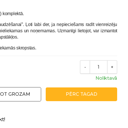
g) komplektā.
audzēšanai”. Ļoti labi der, ja nepieciešams radīt vienreizēju
ieliekamas un noņemamas. Uzmanīgi lietojot, var izmantot
apstākļos.
iekamās skropstas.
Noliktavā
NOT GROZAM
PĒRC TAGAD
t!