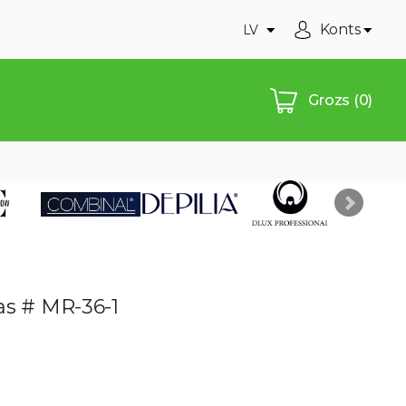
Konts
LV
Grozs
(0)
as # MR-36-1