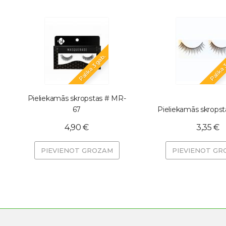
Palika 3 gab.
Palika 
Pieliekamās skropstas # MR-
67
Pieliekamās skropst
4,90 €
3,35 €
PIEVIENOT GROZAM
PIEVIENOT GR