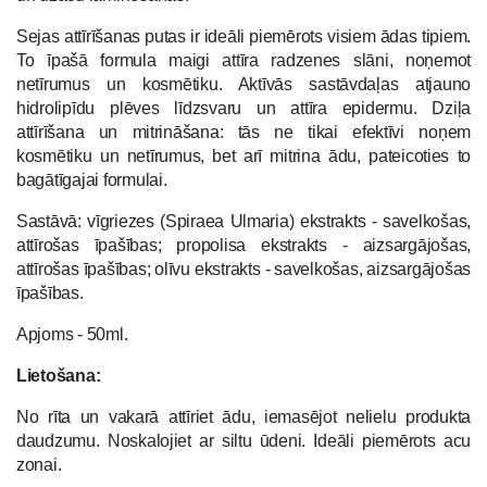
Sejas attīrīšanas putas ir ideāli piemērots visiem ādas tipiem.
To īpašā formula maigi attīra radzenes slāni, noņemot
netīrumus un kosmētiku. Aktīvās sastāvdaļas atjauno
hidrolipīdu plēves līdzsvaru un attīra epidermu.
Dziļa
attīrīšana un mitrināšana: tās ne tikai efektīvi noņem
kosmētiku un netīrumus, bet arī mitrina ādu, pateicoties to
bagātīgajai formulai.
Sastāvā: vīgriezes (Spiraea Ulmaria) ekstrakts - savelkošas,
attīrošas īpašības; propolisa ekstrakts - aizsargājošas,
attīrošas īpašības; olīvu ekstrakts - savelkošas, aizsargājošas
īpašības.
Apjoms - 50ml.
Lietošana:
No rīta un vakarā attīriet ādu, iemasējot nelielu produkta
daudzumu. Noskalojiet ar siltu ūdeni. Ideāli piemērots acu
zonai.