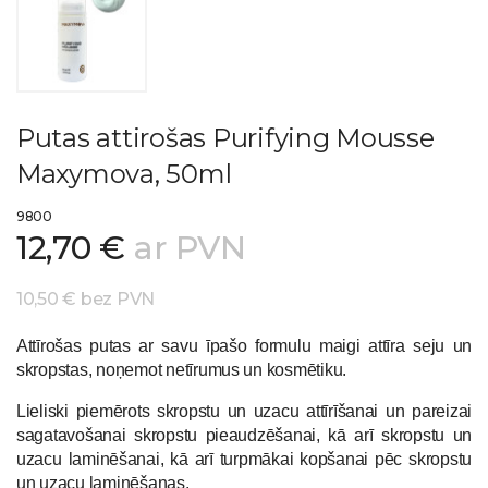
Putas attirošas Purifying Mousse
Maxymova, 50ml
9800
12,70 €
ar PVN
10,50 € bez PVN
Attīrošas putas ar savu īpašo formulu maigi attīra seju un
skropstas, noņemot netīrumus un kosmētiku.
Lieliski piemērots skropstu un uzacu attīrīšanai un pareizai
sagatavošanai skropstu pieaudzēšanai, kā arī skropstu un
uzacu laminēšanai, kā arī turpmākai kopšanai pēc skropstu
un uzacu laminēšanas.