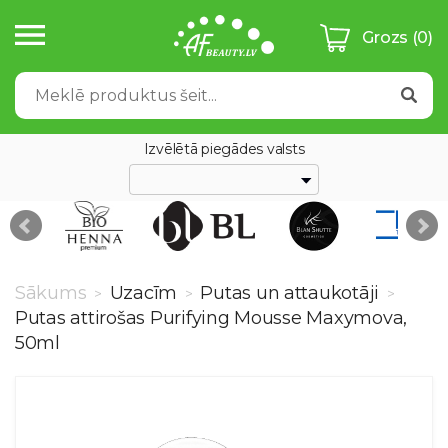
Grozs
(0)
Izvēlētā piegādes valsts
Sākums
Uzacīm
Putas un attaukotāji
>
>
>
Putas attirošas Purifying Mousse Maxymova,
50ml