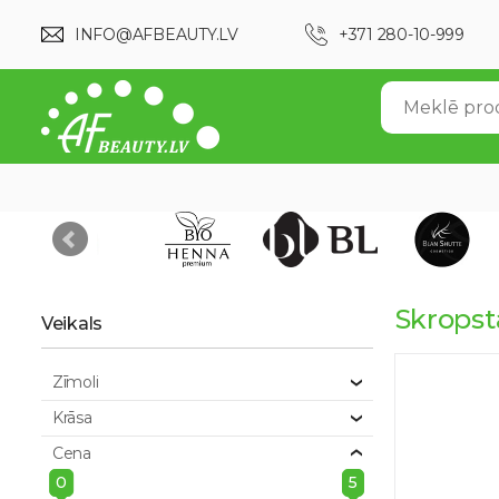
INFO@AFBEAUTY.LV
+371 280-10-999
Skrops
Veikals
Zīmoli
Krāsa
Cena
0
5