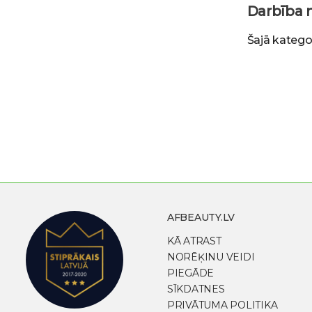
Darbība n
Šajā katego
AFBEAUTY.LV
KĀ ATRAST
NORĒĶINU VEIDI
PIEGĀDE
SĪKDATNES
PRIVĀTUMA POLITIKA