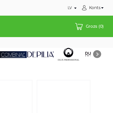
Konts
LV
Grozs
(0)