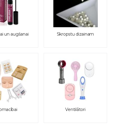
ai un augšanai
Skropstu dizainam
pmacībai
Ventilātori