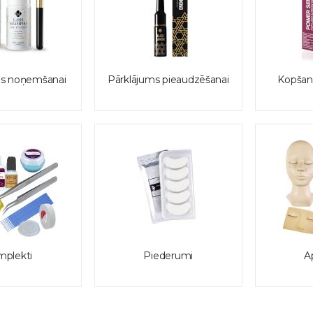
s noņemšanai
Pārklājums pieaudzēšanai
Kopšan
plekti
Piederumi
A