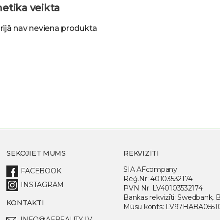
etika veikta
rijā nav neviena produkta
SEKOJIET MUMS
REKVIZĪTI
SIA AFcompany
FACEBOOK
Reģ.Nr: 40103532174
INSTAGRAM
PVN Nr: LV40103532174
Bankas rekvizīti: Swedbank
KONTAKTI
Mūsu konts: LV97HABA0551
INFO@AFBEAUTY.LV