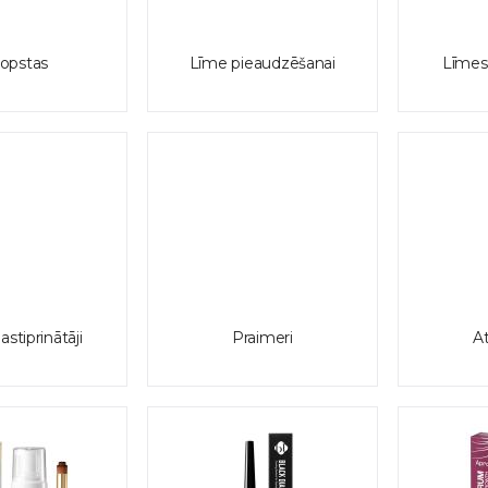
ropstas
Līme pieaudzēšanai
Līmes
stiprinātāji
Praimeri
At