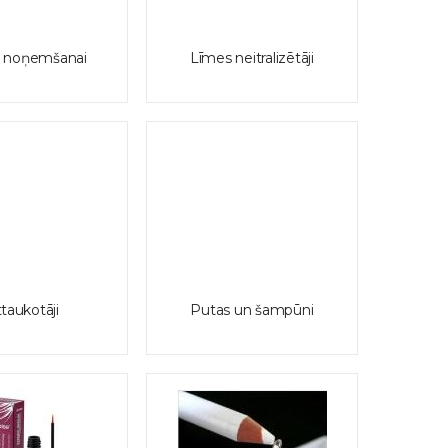
 noņemšanai
Līmes neitralizētāji
taukotāji
Putas un šampūni