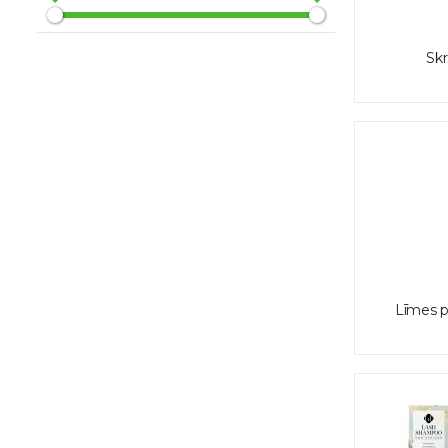
Sk
Līmes pa