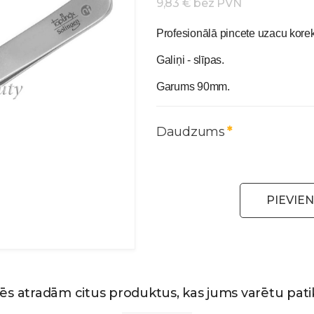
9,83 € bez PVN
Profesionālā pincete uzacu korek
Galiņi - slīpas.
Garums 90mm.
Daudzums
PIEVIE
ēs atradām citus produktus, kas jums varētu patik