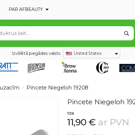
PAR AFBEAUTY
Izvēlētā piegādes valsts
United States
 uzacīm
Pincete Niegeloh 19208
>
Pincete Niegeloh 19
1138
11,90 €
ar PVN