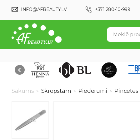
INFO@AFBEAUTY.LV
+371 280-10-999
Sākums
Skropstām
Piederumi
Pincetes
>
>
>