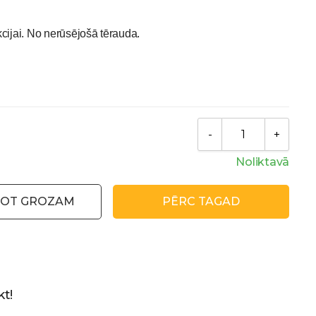
cijai. No nerūsējošā tērauda.
Noliktavā
NOT GROZAM
PĒRC TAGAD
t!