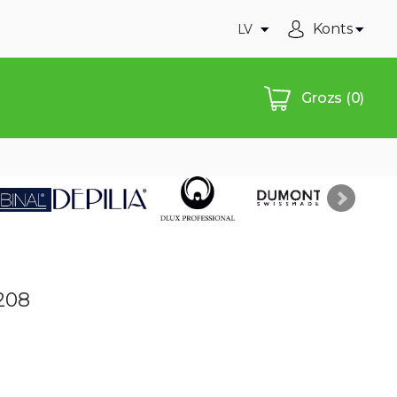
Konts
LV
Grozs
(0)
208