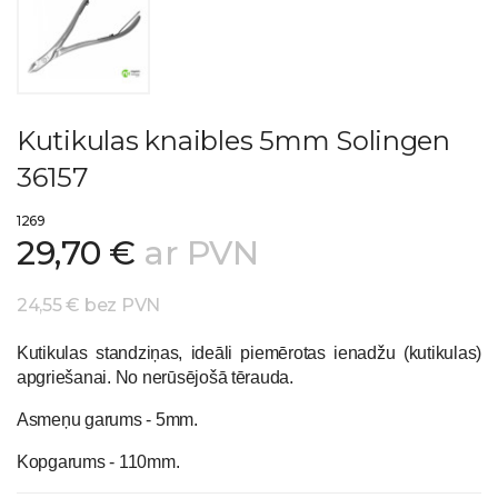
Kutikulas knaibles 5mm Solingen
36157
1269
29,70 €
ar PVN
24,55 € bez PVN
Kutikulas standziņas, ideāli piemērotas ienadžu (kutikulas)
apgriešanai. No nerūsējošā tērauda.
Asmeņu garums - 5mm.
Kopgarums - 110mm.