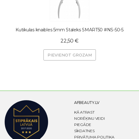
Kutikulas knaibles 5mm Staleks SMART50 #NS-50-5
22,50 €
PIEVIENOT GROZAM
AFBEAUTY.LV
KĀ ATRAST
NORĒĶINU VEIDI
PIEGĀDE
SĪKDATNES
PRIVĀTUMA POLITIKA