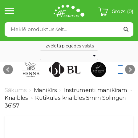
Grozs
(0)
Izvēlētā piegādes valsts
Sākums
Manikīrs
Instrumenti manikīram
>
>
>
Knaibles
Kutikulas knaibles 5mm Solingen
>
36157