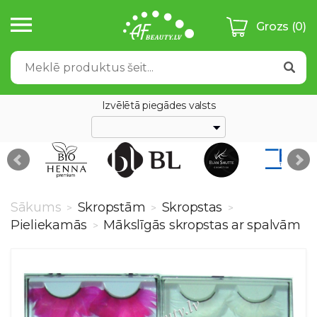
Grozs
(0)
Izvēlētā piegādes valsts
Sākums
Skropstām
Skropstas
>
>
>
Pieliekamās
Mākslīgās skropstas ar spalvām
>