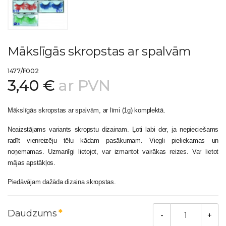
Mākslīgās skropstas ar spalvām
1477/F002
3,40 €
ar PVN
Mākslīgās skropstas ar spalvām, ar līmi (1g) komplektā.
Neaizstājams variants skropstu dizainam. Ļoti labi der, ja nepieciešams
radīt vienreizēju tēlu kādam pasākumam. Viegli pieliekamas un
noņemamas. Uzmanīgi lietojot, var izmantot vairākas reizes. Var lietot
mājas apstākļos.
Piedāvājam dažāda dizaina skropstas.
Daudzums