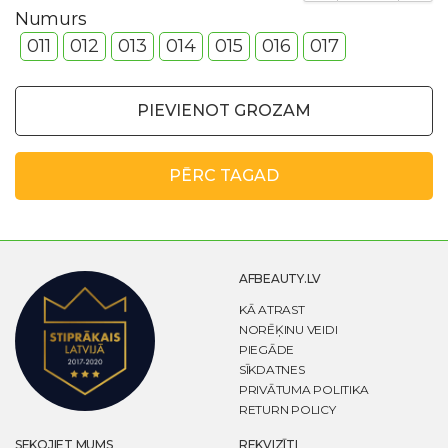
Numurs
011
012
013
014
015
016
017
PIEVIENOT GROZAM
PĒRC TAGAD
AFBEAUTY.LV
KĀ ATRAST
NORĒĶINU VEIDI
PIEGĀDE
SĪKDATNES
PRIVĀTUMA POLITIKA
RETURN POLICY
SEKOJIET MUMS
REKVIZĪTI