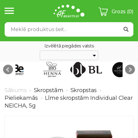
Grozs
(0)
Izvēlētā piegādes valsts
Sākums
Skropstām
Skropstas
>
>
>
Pieliekamās
Līme skropstām Individual Clear
>
NEICHA, 5g