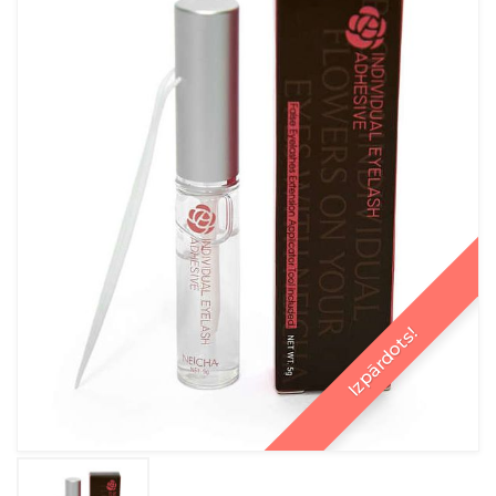
Izpārdots!