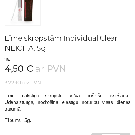
Līme skropstām Individual Clear
NEICHA, 5g
164
4,50 €
ar PVN
3,72 € bez PVN
Līme mākslīgo skropstu un/vai pušķīšu fiksēšanai.
Ūdensizturīgs, nodrošina elastīgu noturību visas dienas
garumā.
Tilpums - 5g.