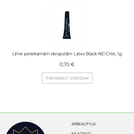
Līme pieliekamām skropstām Latex Black NEICHA, 1g
0,70 €
PIEVIENOT GROZAM
AFBEAUTY.LV
KĀ ATRAST