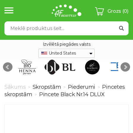
Grozs
(0)
Izvēlētā piegādes valsts
United States
Sākums
Skropstām
Piederumi
Pincetes
>
>
>
skropstām
Pincete Black Nr.14 DLUX
>