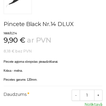
Pincete Black Nr.14 DLUX
1668/EZ14
9,90 €
ar PVN
8,18 € bez PVN
Pincete apjoma skropstas pieaudzēšanai.
Krāsa - melna.
Pincetes garums 120mm.
Daudzums
Noliktavā