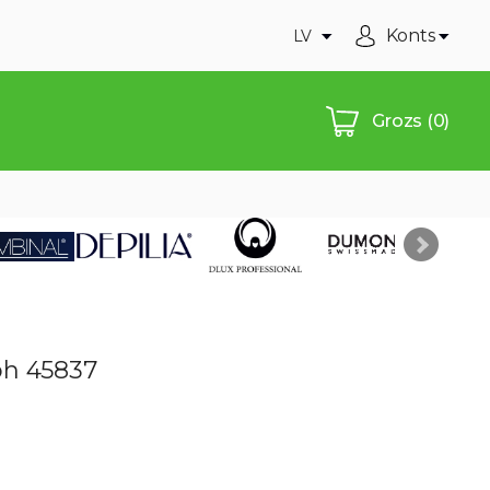
Konts
LV
Grozs
(0)
oh 45837