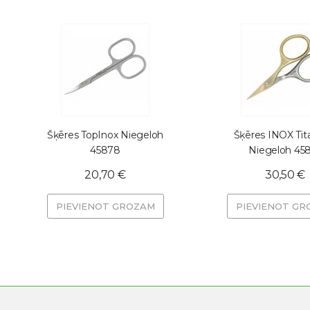
Šķēres TopInox Niegeloh
Šķēres INOX Ti
45878
Niegeloh 45
20,70 €
30,50 €
PIEVIENOT GROZAM
PIEVIENOT GR