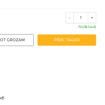
Noliktavā
NOT GROZAM
PĒRC TAGAD
t!