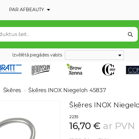
PAR AFBEAUTY
Izvēlētā piegādes valsts
Škēres
Šķēres INOX Niegeloh 45837
>
>
Šķēres INOX Niegel
2235
16,70 €
ar PVN