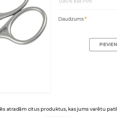
13,80 € bez PVN
Daudzums
PIEVIE
ēs atradām citus produktus, kas jums varētu patik