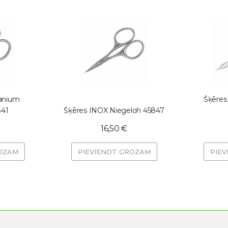
tanium
Šķēres
841
Šķēres INOX Niegeloh 45847
16,50 €
OZAM
PIEVIENOT GROZAM
PIE