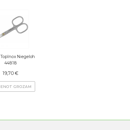
 TopInox Niegeloh
44818
19,70 €
VIENOT GROZAM