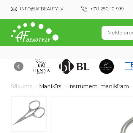
INFO@AFBEAUTY.LV
+371 280-10-999
Sākums
Manikīrs
Instrumenti manikīram
>
>