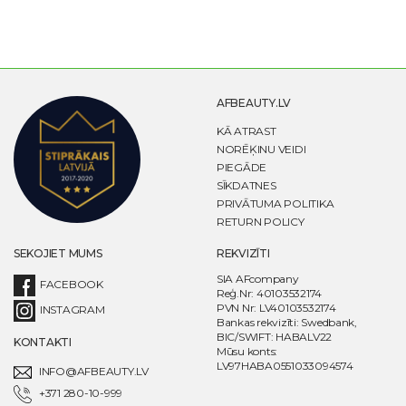
AFBEAUTY.LV
KĀ ATRAST
NORĒĶINU VEIDI
PIEGĀDE
SĪKDATNES
PRIVĀTUMA POLITIKA
RETURN POLICY
SEKOJIET MUMS
REKVIZĪTI
SIA AFcompany
FACEBOOK
Reģ.Nr: 40103532174
PVN Nr: LV40103532174
INSTAGRAM
Bankas rekvizīti: Swedbank,
BIC/SWIFT: HABALV22
KONTAKTI
Mūsu konts:
LV97HABA0551033094574
INFO@AFBEAUTY.LV
+371 280-10-999