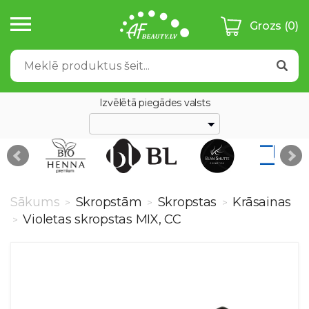
Grozs
(0)
Izvēlētā piegādes valsts
Sākums
Skropstām
Skropstas
Krāsainas
>
>
>
Violetas skropstas MIX, CC
>