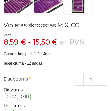
Violetas skropstas MIX, CC
2467
8,59 € - 15,50 €
ar PVN
Garums komplektā: 9-14mm.
Iepakojumā - 12 rindas.
Daudzums
Biezums
0.07
0.10
Izliekums