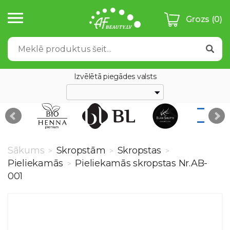
Grozs
(0)
Izvēlētā piegādes valsts
Sākums
Skropstām
Skropstas
>
>
>
Pieliekamās
Pieliekamās skropstas Nr.AB-
>
001