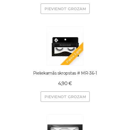
PIEVIENOT GROZAM
Palika 3 gab.
Pieliekamās skropstas # MR-36-1
4,90 €
PIEVIENOT GROZAM