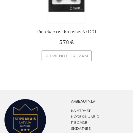
Pieliekamās skropstas Nr.D01
3,70 €
PIEVIENOT GROZAM
AFBEAUTY.LV
KĀ ATRAST
NORĒĶINU VEIDI
PIEGĀDE
SĪKDATNES