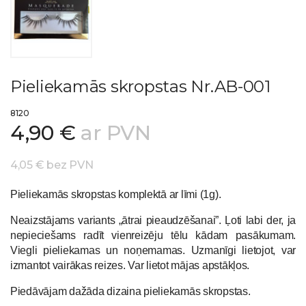
Pieliekamās skropstas Nr.AB-001
8120
4,90 €
ar PVN
4,05 € bez PVN
Pieliekamās skropstas komplektā ar līmi (1g).
Neaizstājams variants „ātrai pieaudzēšanai”. Ļoti labi der, ja
nepieciešams radīt vienreizēju tēlu kādam pasākumam.
Viegli pieliekamas un noņemamas. Uzmanīgi lietojot, var
izmantot vairākas reizes. Var lietot mājas apstākļos.
Piedāvājam dažāda dizaina pieliekamās skropstas.