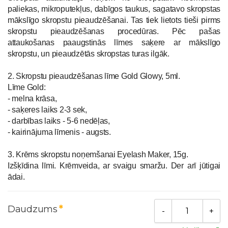
paliekas, mikroputekļus, dabīgos taukus, sagatavo skropstas
mākslīgo skropstu pieaudzēšanai. Tas tiek lietots tieši pirms
skropstu pieaudzēšanas procedūras. Pēc pašas
attaukošanas paaugstinās līmes saķere ar mākslīgo
skropstu, un pieaudzētās skropstas turas ilgāk.
2. Skropstu pieaudzēšanas līme Gold Glowy, 5ml.
Līme Gold:
- melna krāsa,
- saķeres laiks 2-3 sek,
- darbības laiks - 5-6 nedēļas,
- kairinājuma līmenis - augsts.
3. Krēms skropstu noņemšanai Eyelash Maker, 15g.
Izšķīdina līmi. Krēmveida, ar svaigu smaržu. Der arī jūtigai
ādai.
Daudzums