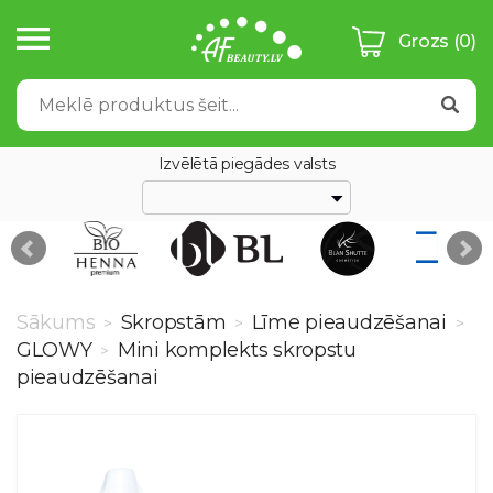
Grozs
(0)
Izvēlētā piegādes valsts
Sākums
Skropstām
Līme pieaudzēšanai
>
>
>
GLOWY
Mini komplekts skropstu
>
pieaudzēšanai