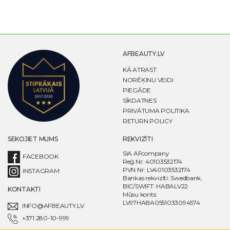
AFBEAUTY.LV
KĀ ATRAST
NORĒĶINU VEIDI
PIEGĀDE
SĪKDATNES
PRIVĀTUMA POLITIKA
RETURN POLICY
SEKOJIET MUMS
REKVIZĪTI
SIA AFcompany
FACEBOOK
Reģ.Nr: 40103532174
PVN Nr: LV40103532174
INSTAGRAM
Bankas rekvizīti: Swedbank,
BIC/SWIFT: HABALV22
KONTAKTI
Mūsu konts:
LV97HABA0551033094574
INFO@AFBEAUTY.LV
+371 280-10-999