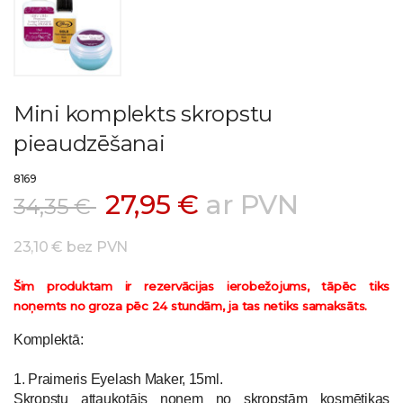
Mini komplekts skropstu
pieaudzēšanai
8169
27,95 €
ar PVN
34,35 €
23,10 € bez PVN
Šim produktam ir rezervācijas ierobežojums, tāpēc tiks
noņemts no groza pēc 24 stundām, ja tas netiks samaksāts.
Komplektā:
1. Praimeris Eyelash Maker, 15ml.
Skropstu attaukotājs noņem no skropstām kosmētikas