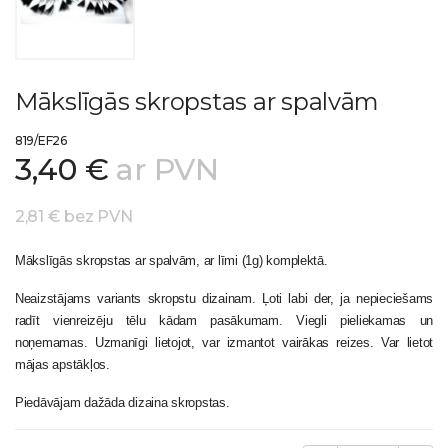
Mākslīgās skropstas ar spalvām
819/EF26
3,40 €
ar PVN
2,81 € bez PVN
Mākslīgās skropstas ar spalvām, ar līmi (1g) komplektā.
Neaizstājams variants skropstu dizainam. Ļoti labi der, ja nepieciešams
radīt vienreizēju tēlu kādam pasākumam. Viegli pieliekamas un
noņemamas. Uzmanīgi lietojot, var izmantot vairākas reizes. Var lietot
mājas apstākļos.
Piedāvājam dažāda dizaina skropstas.