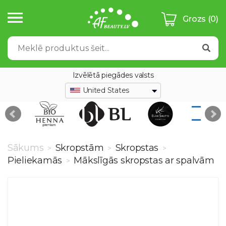
Grozs
(0)
Izvēlētā piegādes valsts
United States
Sākums
Skropstām
Skropstas
>
>
>
Pieliekamās
Mākslīgās skropstas ar spalvām
>