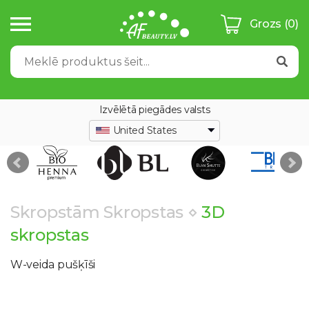
Grozs
(0)
Izvēlētā piegādes valsts
United States
Skropstām
Skropstas
⋄
3D
skropstas
W-veida pušķīši