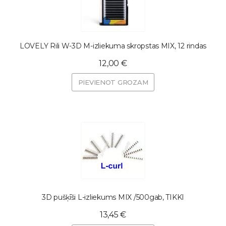
LOVELY Rili W-3D M-izliekuma skropstas MIX, 12 rindas
12,00 €
PIEVIENOT GROZAM
3D pušķīši L-izliekums MIX /500gab, TIKKI
13,45 €