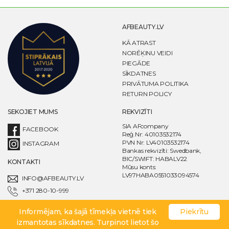
AFBEAUTY.LV
KĀ ATRAST
NORĒĶINU VEIDI
PIEGĀDE
SĪKDATNES
PRIVĀTUMA POLITIKA
RETURN POLICY
SEKOJIET MUMS
REKVIZĪTI
SIA AFcompany
FACEBOOK
Reģ.Nr: 40103532174
PVN Nr: LV40103532174
INSTAGRAM
Bankas rekvizīti: Swedbank,
BIC/SWIFT: HABALV22
KONTAKTI
Mūsu konts:
LV97HABA0551033094574
INFO@AFBEAUTY.LV
+371 280-10-999
Informējam, ka šajā tīmekļa vietnē tiek
Piekrītu
© AFcompany 2020. All rights reserved. Powered by AFcompany
izmantotas sīkdatnes. Turpinot lietot šo