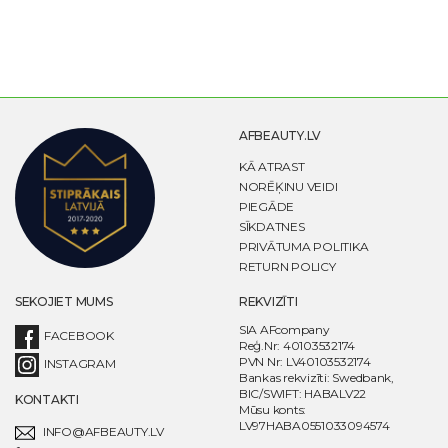
AFBEAUTY.LV
KĀ ATRAST
NORĒĶINU VEIDI
PIEGĀDE
SĪKDATNES
PRIVĀTUMA POLITIKA
RETURN POLICY
SEKOJIET MUMS
REKVIZĪTI
SIA AFcompany
FACEBOOK
Reģ.Nr: 40103532174
PVN Nr: LV40103532174
INSTAGRAM
Bankas rekvizīti: Swedbank,
BIC/SWIFT: HABALV22
KONTAKTI
Mūsu konts:
LV97HABA0551033094574
INFO@AFBEAUTY.LV