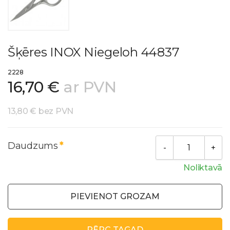
Šķēres INOX Niegeloh 44837
2228
16,70 €
ar PVN
13,80 € bez PVN
Daudzums
Noliktavā
PIEVIENOT GROZAM
PĒRC TAGAD