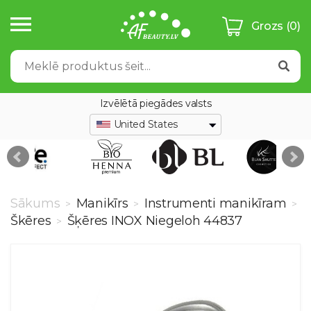
Grozs
(0)
Izvēlētā piegādes valsts
United States
Sākums
Manikīrs
Instrumenti manikīram
>
>
>
Škēres
Šķēres INOX Niegeloh 44837
>