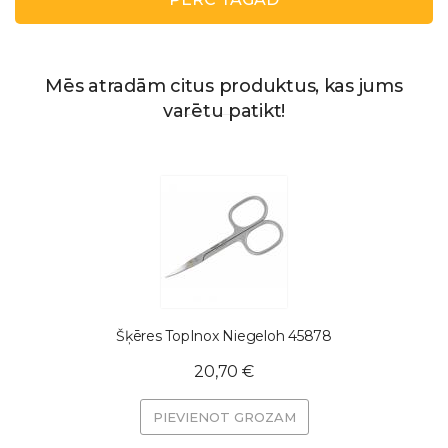
Mēs atradām citus produktus, kas jums
varētu patikt!
Šķēres TopInox Niegeloh 45878
20,70 €
PIEVIENOT GROZAM