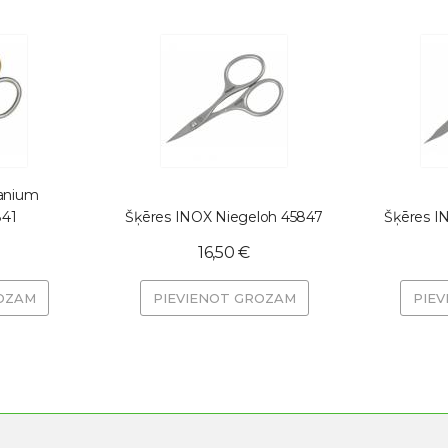
tanium
841
Šķēres INOX Niegeloh 45847
Šķēres I
16,50 €
OZAM
PIEVIENOT GROZAM
PIE