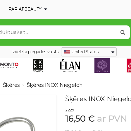
PAR AFBEAUTY
Izvēlētā piegādes valsts
United States
Škēres
Šķēres INOX Niegeloh
>
>
Šķēres INOX Niegel
2229
16,50 €
ar PVN