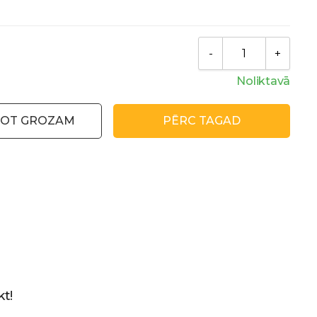
Noliktavā
NOT GROZAM
PĒRC TAGAD
t!