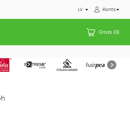
Konts
LV
Grozs
(0)
oh