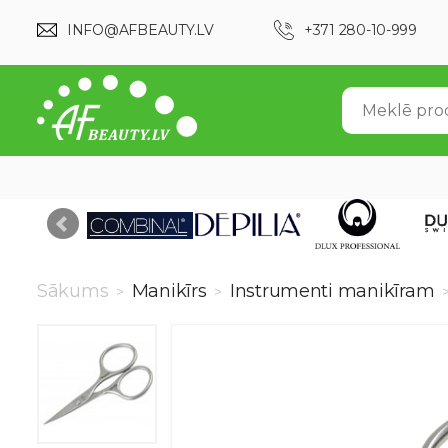
INFO@AFBEAUTY.LV
+371 280-10-999
Sākums
Manikīrs
Instrumenti manikīram
>
>