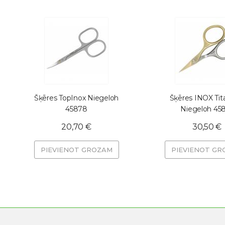
Šķēres TopInox Niegeloh
Šķēres INOX Ti
45878
Niegeloh 45
20,70 €
30,50 €
PIEVIENOT GROZAM
PIEVIENOT GR