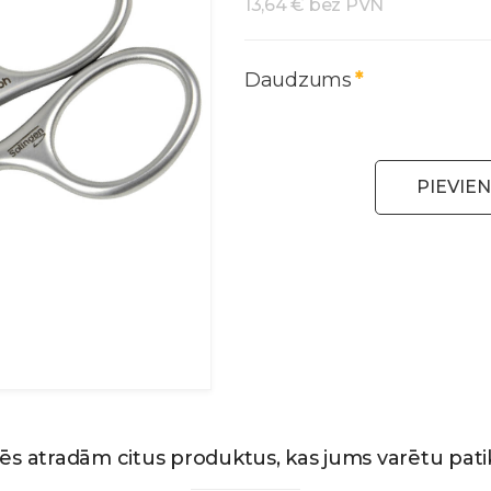
13,64 € bez PVN
Daudzums
PIEVIE
ēs atradām citus produktus, kas jums varētu patik