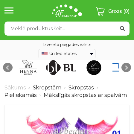
Grozs
(0)
Izvēlētā piegādes valsts
United States
Sākums
Skropstām
Skropstas
>
>
>
Pieliekamās
Mākslīgās skropstas ar spalvām
>