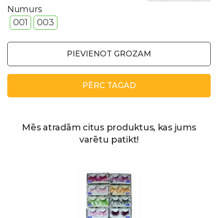
Numurs
001
003
PIEVIENOT GROZAM
PĒRC TAGAD
Mēs atradām citus produktus, kas jums
varētu patikt!