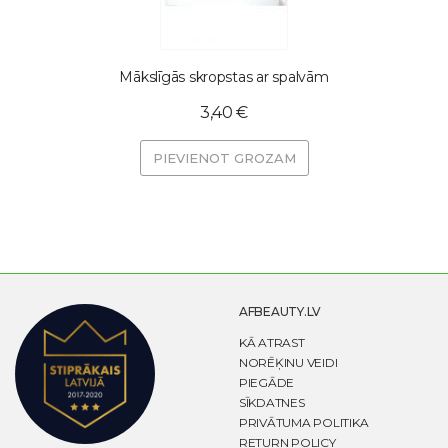
Mākslīgās skropstas ar spalvām
3,40 €
PIEVIENOT GROZAM
AFBEAUTY.LV
KĀ ATRAST
NORĒĶINU VEIDI
PIEGĀDE
SĪKDATNES
PRIVĀTUMA POLITIKA
RETURN POLICY