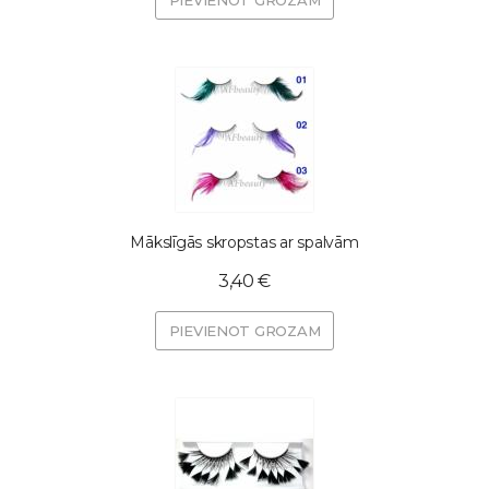
PIEVIENOT GROZAM
Mākslīgās skropstas ar spalvām
3,40 €
PIEVIENOT GROZAM