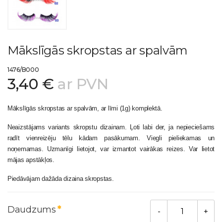
Mākslīgās skropstas ar spalvām
1476/B000
3,40 €
ar PVN
Mākslīgās skropstas ar spalvām, ar līmi (1g) komplektā.
Neaizstājams variants skropstu dizainam. Ļoti labi der, ja nepieciešams
radīt vienreizēju tēlu kādam pasākumam. Viegli pieliekamas un
noņemamas. Uzmanīgi lietojot, var izmantot vairākas reizes. Var lietot
mājas apstākļos.
Piedāvājam dažāda dizaina skropstas.
Daudzums