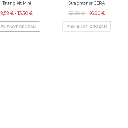
Tinting Kit Mini
Straightener CERA
9,59 € - 13,50 €
52,50 €
46,90 €
PIEVIENOT GROZAM
IEVIENOT GROZAM