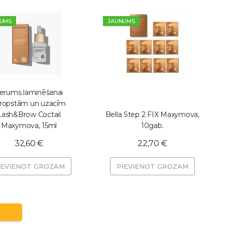
UMS
JAUNUMS
erums laminēšanai
ropstām un uzacīm
Lash&Brow Coctail
Bella Step 2 FIX Maxymova,
Maxymova, 15ml
10gab.
32,60 €
22,70 €
IEVIENOT GROZAM
PIEVIENOT GROZAM