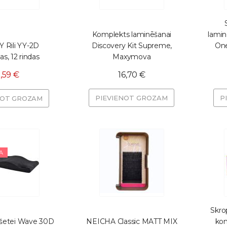
Komplekts laminēšanai
lamin
 Rili YY-2D
Discovery Kit Supreme,
On
as, 12 rindas
Maxymova
,59 €
16,70 €
PIEVIENOT GROZAM
P
NOT GROZAM
A
Skro
ušetei Wave 30D
NEICHA Classic MATT MIX
ko