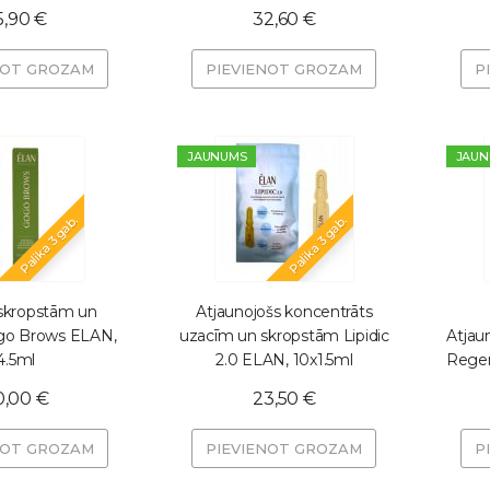
5,90 €
32,60 €
NOT GROZAM
PIEVIENOT GROZAM
P
JAUNUMS
JAUN
Palika 3 gab.
Palika 3 gab.
skropstām un
Atjaunojošs koncentrāts
go Brows ELAN,
uzacīm un skropstām Lipidic
Atjau
4.5ml
2.0 ELAN, 10x1.5ml
Regen
0,00 €
23,50 €
NOT GROZAM
PIEVIENOT GROZAM
P