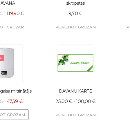
DĀVANA
skropstas
 €
119,90 €
9,70 €
NOT GROZAM
PIEVIENOT GROZAM
P
A
gaisa mitrinātājs
DĀVANU KARTE
 €
47,59 €
25,00 € - 100,00 €
NOT GROZAM
PIEVIENOT GROZAM