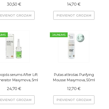
30,50 €
14,70 €
IEVIENOT GROZAM
PIEVIENOT GROZAM
UMS
JAUNUMS
nojošs serums After Lift
Putas attirošas Purifying
erator Maxymova, 5ml
Mousse Maxymova, 50ml
24,70 €
12,70 €
IEVIENOT GROZAM
PIEVIENOT GROZAM