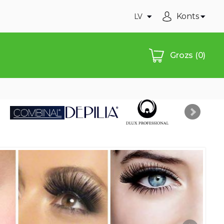
Konts
LV
Grozs
(0)