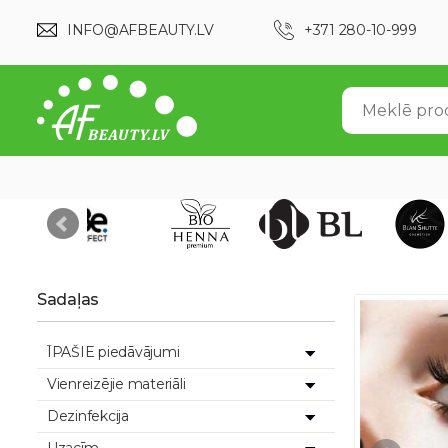
INFO@AFBEAUTY.LV
+371 280-10-999
Sadaļas
ĪPAŠIE piedāvājumi
Vienreizējie materiāli
Dezinfekcija