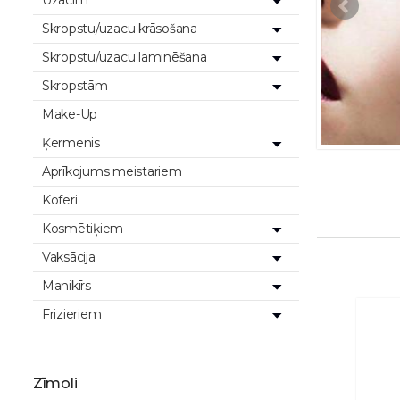
Uzacīm
Skropstu/uzacu krāsošana
Skropstu/uzacu laminēšana
Skropstām
Make-Up
Ķermenis
Aprīkojums meistariem
Koferi
Kosmētiķiem
Vaksācija
Manikīrs
Frizieriem
Zīmoli