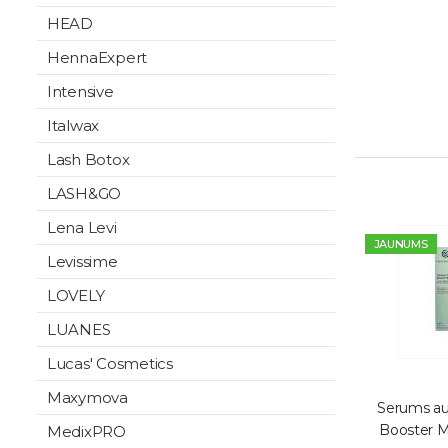
HEAD
HennaExpert
Intensive
Italwax
Lash Botox
LASH&GO
Lena Levi
JAUNUMS
Levissime
LOVELY
LUANES
Lucas' Cosmetics
Maxymova
Serums au
Booster 
MedixPRO