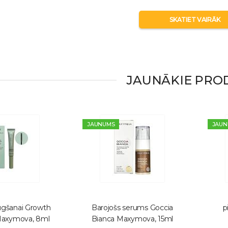
SKATIET VAIRĀK
JAUNĀKIE PRO
JAUNUMS
JAUN
gšanai Growth
Barojošs serums Goccia
p
Maxymova, 8ml
Bianca Maxymova, 15ml