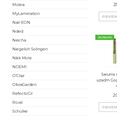
2
Molea
MyLamination
PIEVIE
Nail-EON
Nded
JAUNUMS
Neicha
Niegeloh Solingen
Nikk Mole
NOEMI
Serums 
O'Clair
uzacīm Go
OliviaGarden
RefectoCil
2
Ro.ial.
PIEVIE
Schülke