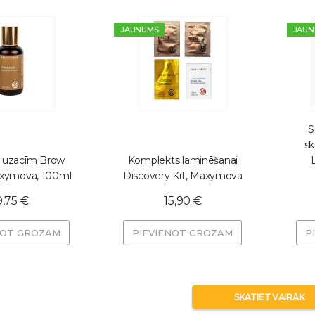
JAUNUMS
JAUN
S
sk
s uzacīm Brow
Komplekts laminēšanai
xymova, 100ml
Discovery Kit, Maxymova
9,75 €
15,90 €
NOT GROZAM
PIEVIENOT GROZAM
P
SKATIET VAIRĀK