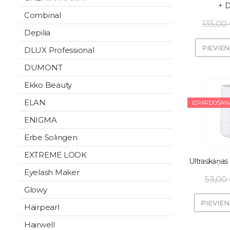
+ 
Combinal
135,00
Depilia
PIEVIE
DLUX Professional
DUMONT
Ekko Beauty
ELAN
IZPĀRDOŠAN
ENIGMA
Erbe Solingen
EXTREME LOOK
Ultraskaņas 
Eyelash Maker
53,00
Glowy
PIEVIE
Hairpearl
Hairwell