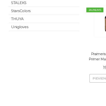
STALEKS
JAUNUMS
StarsColors
THUYA
Unigloves
Praimeri
Primer Ma
1
PIEVIE