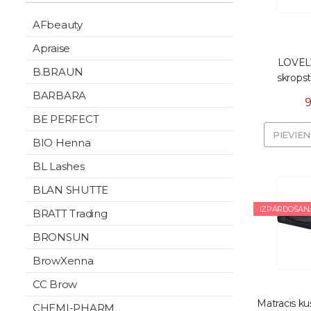
AFbeauty
Apraise
LOVELY
B.BRAUN
skropst
BARBARA
9
BE PERFECT
PIEVIE
BIO Henna
BL Lashes
BLAN SHUTTE
IZPĀRDOŠAN
BRATT Trading
BRONSUN
BrowXenna
CC Brow
Matracis k
CHEMI-PHARM