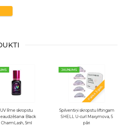
DUKTI
UMS
JAUNUMS
Palika 3 gab.
UV līme skropstu
Spilventiņi skropstu liftingam
ieaudzēšanai Black
SHELL U-curl Maxymova, 5
CharmLash, 5ml
pāri