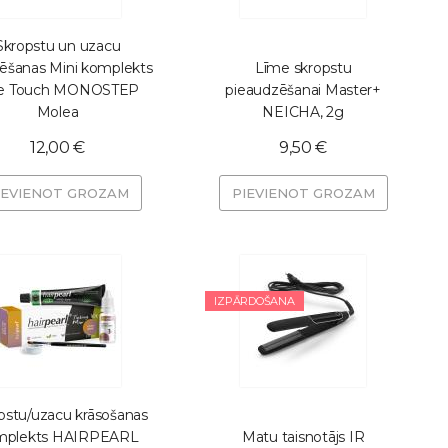
Skropstu un uzacu
ēšanas Mini komplekts
Līme skropstu
e Touch MONOSTEP
pieaudzēšanai Master+
Molea
NEICHA, 2g
12,00 €
9,50 €
IEVIENOT GROZAM
PIEVIENOT GROZAM
IZPĀRDOŠANA
pstu/uzacu krāsošanas
mplekts HAIRPEARL
Matu taisnotājs IR