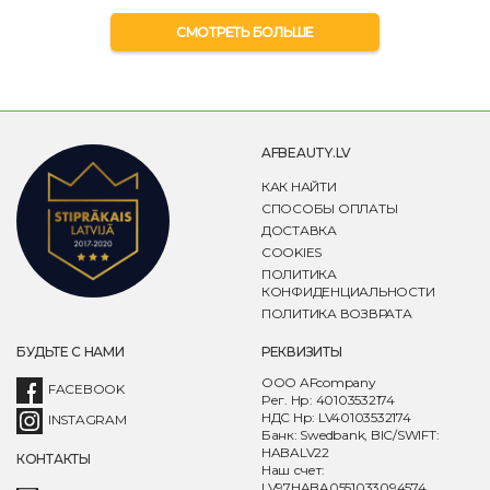
СМОТРЕТЬ БОЛЬШЕ
AFBEAUTY.LV
КАК НАЙТИ
СПОСОБЫ ОПЛАТЫ
ДОСТАВКА
COOKIES
ПОЛИТИКА
КОНФИДЕНЦИАЛЬНОСТИ
ПОЛИТИКА ВОЗВРАТА
БУДЬТЕ С НАМИ
РЕКВИЗИТЫ
ООО AFcompany
FACEBOOK
Рег. Нр: 40103532174
НДС Нр: LV40103532174
INSTAGRAM
Банк: Swedbank, BIC/SWIFT:
HABALV22
КОНТАКТЫ
Наш счет:
LV97HABA0551033094574